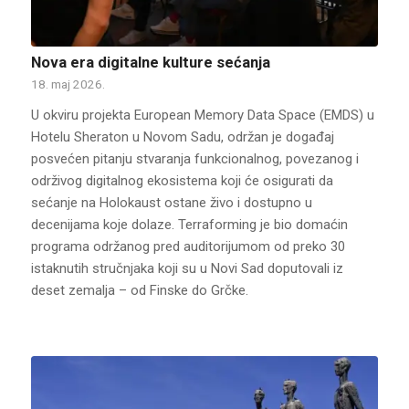
Nova era digitalne kulture sećanja
18. maj 2026.
U okviru projekta European Memory Data Space (EMDS) u
Hotelu Sheraton u Novom Sadu, održan je događaj
posvećen pitanju stvaranja funkcionalnog, povezanog i
održivog digitalnog ekosistema koji će osigurati da
sećanje na Holokaust ostane živo i dostupno u
decenijama koje dolaze. Terraforming je bio domaćin
programa održanog pred auditorijumom od preko 30
istaknutih stručnjaka koji su u Novi Sad doputovali iz
deset zemalja – od Finske do Grčke.