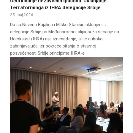
Ućutkivanje nezavisnih glasova: Uklanjanje
Terraforminga iz IHRA delegacije Srbije
25. maj 2026.
Da su Nevena Bajalica i Miško Stanišić uklonjeni iz
delegacije Srbije pri Međunarodnoj alijansi za sećanje na
Holokaust (IHRA) nije iznenađenje, ali je duboko
zabrinjavajuće, jer pokreće pitanja o stvarnoj
posvećenosti Srbije principima IHRA-e.