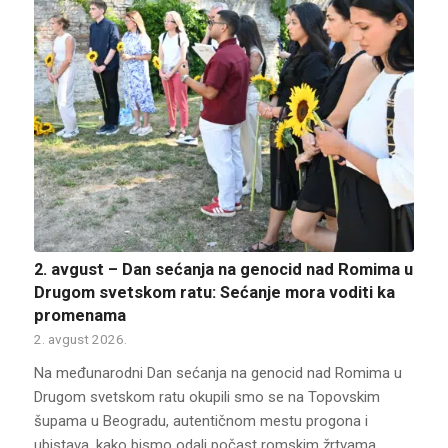
2. avgust – Dan sećanja na genocid nad Romima u
Drugom svetskom ratu: Sećanje mora voditi ka
promenama
2. avgust 2026.
Na međunarodni Dan sećanja na genocid nad Romima u
Drugom svetskom ratu okupili smo se na Topovskim
šupama u Beogradu, autentičnom mestu progona i
ubistava, kako bismo odali počast romskim žrtvama