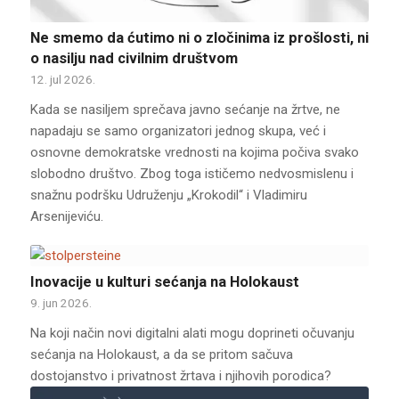
Ne smemo da ćutimo ni o zločinima iz prošlosti, ni
o nasilju nad civilnim društvom
12. jul 2026.
Kada se nasiljem sprečava javno sećanje na žrtve, ne
napadaju se samo organizatori jednog skupa, već i
osnovne demokratske vrednosti na kojima počiva svako
slobodno društvo. Zbog toga ističemo nedvosmislenu i
snažnu podršku Udruženju „Krokodil“ i Vladimiru
Arsenijeviću.
Inovacije u kulturi sećanja na Holokaust
9. jun 2026.
Na koji način novi digitalni alati mogu doprineti očuvanju
sećanja na Holokaust, a da se pritom sačuva
dostojanstvo i privatnost žrtava i njihovih porodica?