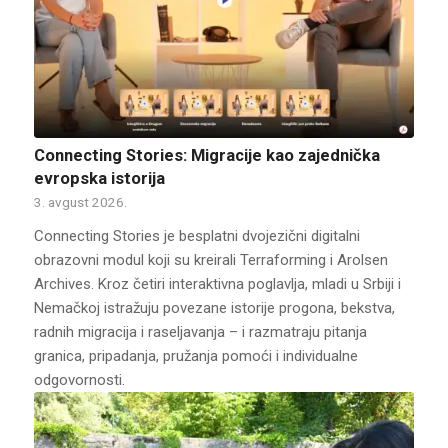
Connecting Stories: Migracije kao zajednička
evropska istorija
3. avgust 2026.
Connecting Stories je besplatni dvojezični digitalni
obrazovni modul koji su kreirali Terraforming i Arolsen
Archives. Kroz četiri interaktivna poglavlja, mladi u Srbiji i
Nemačkoj istražuju povezane istorije progona, bekstva,
radnih migracija i raseljavanja – i razmatraju pitanja
granica, pripadanja, pružanja pomoći i individualne
odgovornosti.