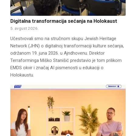
Digitalna transformacija sećanja na Holokaust
5. avgust 2026.
Učestvovali smo na stručnom skupu Jewish Heritage
Network (JHN) o digitalnoj transformaciji kulture sećanja,
održanom 19. juna 2026. u Ajndhovenu. Direktor
Terraforminga Miško Stanišić predstavio je tom prilikom
EMDS okvir i značaj AI pismenosti u edukaciji o
Holokaustu.