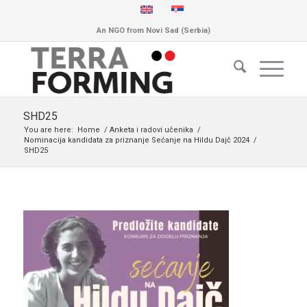
An NGO from Novi Sad (Serbia)
SHD25
You are here:
Home
/
Anketa i radovi učenika
/
Nominacija kandidata za priznanje Sećanje na Hildu Dajč 2024
/
SHD25