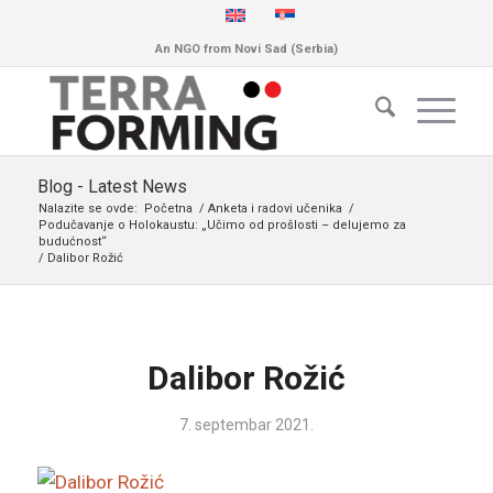
An NGO from Novi Sad (Serbia)
Blog - Latest News
Nalazite se ovde:
Početna
/
Anketa i radovi učenika
/
Podučavanje o Holokaustu: „Učimo od prošlosti – delujemo za
budućnost“
/
Dalibor Rožić
Dalibor Rožić
7. septembar 2021.