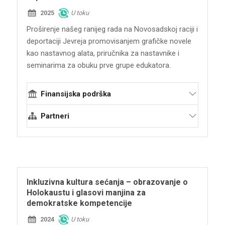
2025
U toku
Proširenje našeg ranijeg rada na Novosadskoj raciji i
deportaciji Jevreja promovisanjem grafičke novele
kao nastavnog alata, priručnika za nastavnike i
seminarima za obuku prve grupe edukatora.
Finansijska podrška
Claims Conference (The Conference on
Partneri
Jewish Material Claims Against Germany)
Terraforming
Jevrejska opština Novi Sad JONS
Ministarstvo spoljnih poslova Savezne
Republike Nemačke
Inkluzivna kultura sećanja – obrazovanje o
Holokaustu i glasovi manjina za
demokratske kompetencije
2024
U toku