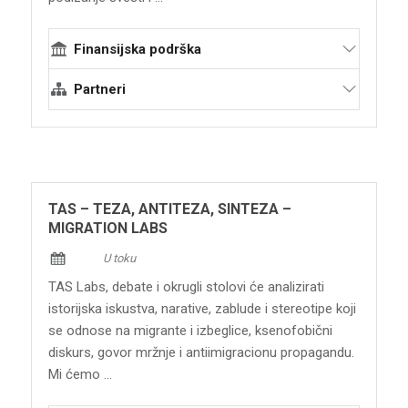
Finansijska podrška
Evropska unija - program Evropa za
Partneri
građane: Evropsko sećanje (EACEA)
Terraforming
Centropa - Centar za jevrejsku istoriju 20.
veka
Jevrejski muzej Grčke
TAS – TEZA, ANTITEZA, SINTEZA –
Jevrejski muzej Galicije
MIGRATION LABS
READ-LAB Laboratorija za istraživanje,
U toku
inovacije i razvoj
TAS Labs, debate i okrugli stolovi će analizirati
Jugend Kulturprojekt JKPeV
istorijska iskustva, narative, zablude i stereotipe koji
se odnose na migrante i izbeglice, ksenofobični
diskurs, govor mržnje i antiimigracionu propagandu.
Mi ćemo ...