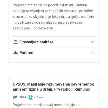
Projekat ima za cilj da podrži inkluzivniju kulturu
sećanja razvijanjem pedagoških pristupa i praktičnih
smernica za uključivanje lokalnih jevrejskih, romskih
i drugih zajednica čiji glasovi nisu adekvatno
zastupljeni u obrazovanju ...
Finansijska podrška
Švedski institut
Partneri
Terraforming
Švedski muzej Holokausta
Forum za živu istoriju
Memorijalni centar „Staro Sajmište“
UP2US: Mapiranje razumevanja savremenog
Spomen-park "Kragujevački oktobar"
antisemitizma u Srbiji, Hrvatskoj i Rumuniji
Jevrejski omladinski klub Jevrejske opštine
2024
U toku
Beograd
Projekat ima za cilj razvoj metodologija za
Nacionalna asocijacija romskih novinara