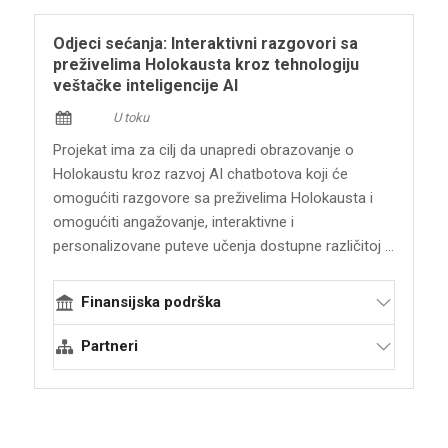
Post-Platforms fondacija
AEPJ - Evropska asocijacija za očuvanje i
Odjeci sećanja: Interaktivni razgovori sa
promociju jevrejske kulture i nasleđa
preživelima Holokausta kroz tehnologiju
Pokret za borbu protiv antisemitizma
veštačke inteligencije AI
(CAM)
U toku
Post Bellum
Projekat ima za cilj da unapredi obrazovanje o
Holokaustu kroz razvoj AI chatbotova koji će
omogućiti razgovore sa preživelima Holokausta i
omogućiti angažovanje, interaktivne i
personalizovane puteve učenja dostupne različitoj ...
Finansijska podrška
Partneri
Terraforming