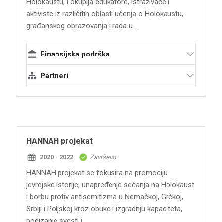
Holokaustu, i okuplja edukatore, istraživače i
aktiviste iz različitih oblasti učenja o Holokaustu,
građanskog obrazovanja i rada u ...
Finansijska podrška
Evropska unija - program Evropa za
Partneri
građane: Evropsko sećanje (EACEA)
Terraforming
Muzej grada Linca
Memorijalni centar Dvorac Hartheim
Pedagoška visoka škola Oberosterreich
HANNAH projekat
Jevrejski muzej Galicije
2020 - 2022
Završeno
Miteinander - Mreža za demokratiju i
otvorenost prema svetu u Magdeburgu
HANNAH projekat se fokusira na promociju
jevrejske istorije, unapređenje sećanja na Holokaust
i borbu protiv antisemitizma u Nemačkoj, Grčkoj,
Srbiji i Poljskoj kroz obuke i izgradnju kapaciteta,
podizanje svesti i ...