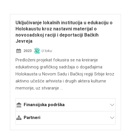
Ministarstvo kulture Republike Srbije
Uključivanje lokalnih institucija u edukaciju o
Holokaustu kroz nastavni materijal o
novosadskoj raciji i deportaciji Bačkih
Jevreja
2023
U toku
Predloženi projekat fokusira se na kreiranje
edukativnog grafičkog sadržaja o događajima
Holokausta u Novom Sadu i Bačkoj regiji Srbije kroz
aktivno učešće arhivista i drugih aktera kulturne
memorije, uz stvaranje ...
Finansijska podrška
Partneri
Terraforming