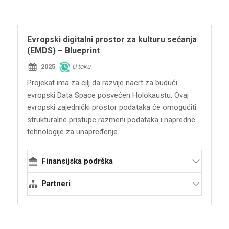
Arolsen arhiv - Međunarodni
dokumentacioni centar nacističkih progona
Evropski digitalni prostor za kulturu sećanja
(EMDS) – Blueprint
2025
U toku
Projekat ima za cilj da razvije nacrt za budući
evropski Data Space posvećen Holokaustu. Ovaj
evropski zajednički prostor podataka će omogućiti
strukturalne pristupe razmeni podataka i napredne
tehnologije za unapređenje ...
Finansijska podrška
Evropska unija - program Evropa za
Partneri
građane: Evropsko sećanje (EACEA)
Terraforming
Mreža jevrejskog nasleđa JHN