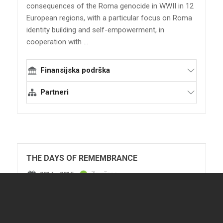
consequences of the Roma genocide in WWII in 12
European regions, with a particular focus on Roma
identity building and self-empowerment, in
cooperation with ...
Finansijska podrška
Međunarodna alijansa za sećanje na
Partneri
Holokaust IHRA
Terraforming
Inicijativa otvorenog društva za Evropu
Radio La Benevolencija HTF
OSIFE
Radio Patrin
ternYpe
THE DAYS OF REMEMBRANCE
2014 - 2015
Završeno
The project brought a new pedagogical format for
libraries to contribute to the Holocaust education,
giving the original pedagogical content to the