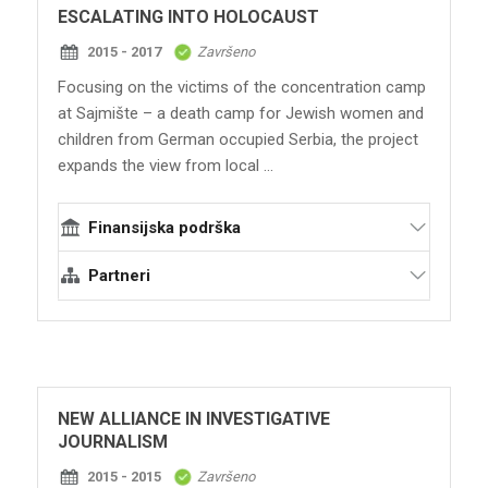
ESCALATING INTO HOLOCAUST
2015 - 2017
Završeno
Focusing on the victims of the concentration camp
at Sajmište – a death camp for Jewish women and
children from German occupied Serbia, the project
expands the view from local ...
Finansijska podrška
Evropska unija - program Evropa za
Partneri
građane: Evropsko sećanje (EACEA)
Terraforming
Istorijski arhiv Beograda
Centar za istraživanje i edukaciju o
Holokaustu (CIEH)
NEW ALLIANCE IN INVESTIGATIVE
Institut za studije rata, Holokausta i
JOURNALISM
genocida NIOD
2015 - 2015
Završeno
Department of Cultural Studies University