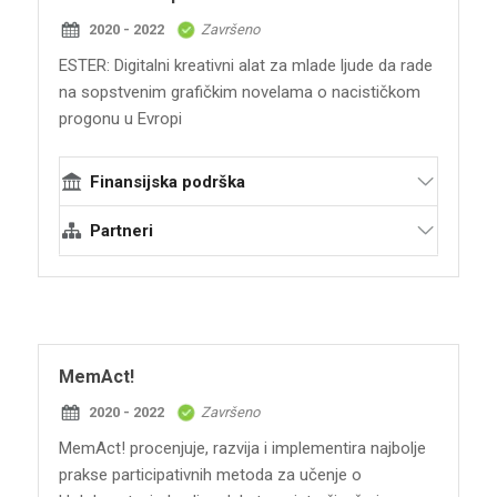
Spomen-park "Kragujevački oktobar"
2020 - 2022
Završeno
Jevrejska opština Novi Sad JONS
ESTER: Digitalni kreativni alat za mlade ljude da rade
Romska redakcija RTV
na sopstvenim grafičkim novelama o nacističkom
Katedra za istoriju Filozofskog fakulteta
progonu u Evropi
Univerziteta u Beogradu
Finansijska podrška
EVZ Fondacija "Sećanje, odgovornost i
Partneri
budućnost“
Terraforming
Krojcberg inicijativa protiv antisemitizma
KIgA
MemAct!
2020 - 2022
Završeno
MemAct! procenjuje, razvija i implementira najbolje
prakse participativnih metoda za učenje o