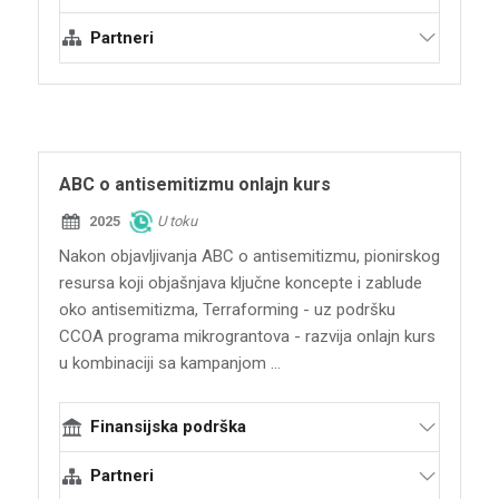
Evropska unija - program Građani,
Partneri
jednakost, prava i vrednosti (CERV)
Terraforming
Inštitút ľudských práv – Institut za ljudska
prava
Krojcberg inicijativa protiv antisemitizma
ABC o antisemitizmu onlajn kurs
KIgA
Jevrejsko udruženje Čolent
2025
U toku
Dijalog zs
Nakon objavljivanja ABC o antisemitizmu, pionirskog
resursa koji objašnjava ključne koncepte i zablude
oko antisemitizma, Terraforming - uz podršku
CCOA programa mikrograntova - razvija onlajn kurs
u kombinaciji sa kampanjom ...
Finansijska podrška
Institut za strateški dijalog
Partneri