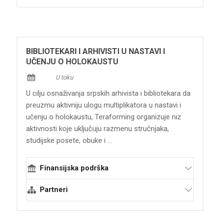
Terraforming
Nacionalni fond Republike Austrije za žrtve
kulture
Kuća Ane Frank
nacionalsocijalizma
Udruženje za društvenu istoriju UDI Euroclio
Narodna biblioteka Srbije
Ministarstvo spoljnih poslova Republike
Srbije
BIBLIOTEKARI I ARHIVISTI U NASTAVI I
UČENJU O HOLOKAUSTU
U toku
U cilju osnaživanja srpskih arhivista i bibliotekara da
preuzmu aktivniju ulogu multiplikatora u nastavi i
učenju o holokaustu, Teraforming organizuje niz
aktivnosti koje uključuju razmenu stručnjaka,
studijske posete, obuke i ...
Finansijska podrška
Partneri
Terraforming