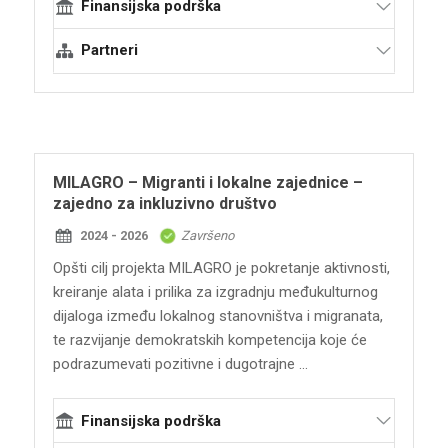
Finansijska podrška
Ministarstvo spoljnih poslova Savezne
Partneri
Republike Nemačke
Terraforming
MILAGRO – Migranti i lokalne zajednice –
zajedno za inkluzivno društvo
2024 - 2026
Završeno
Opšti cilj projekta MILAGRO je pokretanje aktivnosti,
kreiranje alata i prilika za izgradnju međukulturnog
dijaloga između lokalnog stanovništva i migranata,
te razvijanje demokratskih kompetencija koje će
podrazumevati pozitivne i dugotrajne ...
Finansijska podrška