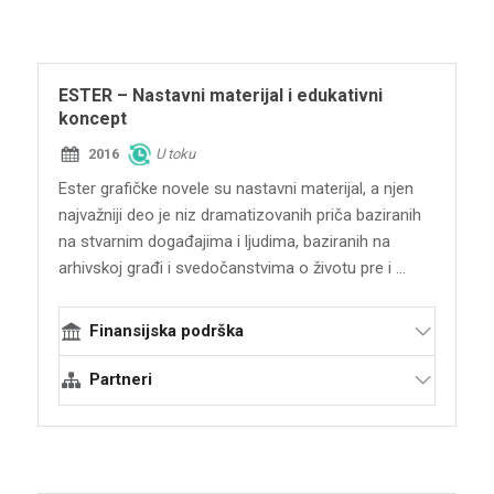
ESTER – Nastavni materijal i edukativni
koncept
2016
U toku
Ester grafičke novele su nastavni materijal, a njen
najvažniji deo je niz dramatizovanih priča baziranih
na stvarnim događajima i ljudima, baziranih na
arhivskoj građi i svedočanstvima o životu pre i ...
Finansijska podrška
Partneri
Terraforming
Istorijski arhiv Beograda
Arhiv Vojvodine