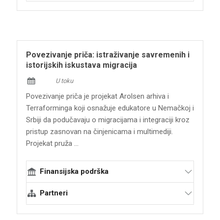
Terraforming
Povezivanje priča: istraživanje savremenih i
istorijskih iskustava migracija
U toku
Povezivanje priča je projekat Arolsen arhiva i
Terraforminga koji osnažuje edukatore u Nemačkoj i
Srbiji da podučavaju o migracijama i integraciji kroz
pristup zasnovan na činjenicama i multimediji.
Projekat pruža ...
Finansijska podrška
Evropska unija - Erazmus+ (KA2)
Partneri
Terraforming