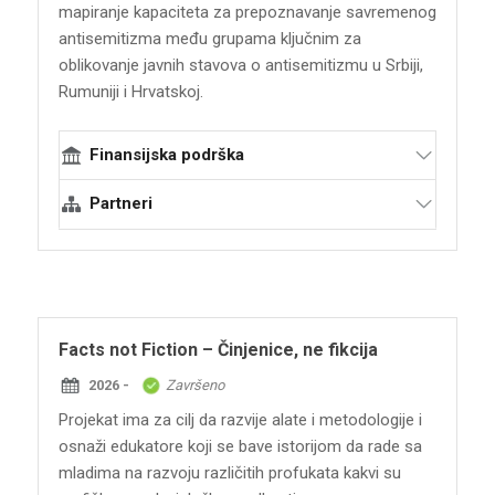
mapiranje kapaciteta za prepoznavanje savremenog
NARON
antisemitizma među grupama ključnim za
Romska redakcija RTV
oblikovanje javnih stavova o antisemitizmu u Srbiji,
Katedra za istoriju Filozofskog fakulteta
Rumuniji i Hrvatskoj.
Univerziteta u Beogradu
Tačka gledišta NVO
Finansijska podrška
ROMS Romska omladinska organizacija
Srbije
Alfred Landeker fondacija
Partneri
ERIAC Srbija
Terraforming
Institut za filozofiju i društvenu teoriju,
ShoahLab - Laboratorija za izučavanje
Holokausta, Univerzitet u Beogradu
Facts not Fiction – Činjenice, ne fikcija
Fakultet humanističkih i društvenih nauka,
Filozofski fakultet Sveučilišta u Rijeci
2026 -
Završeno
Interkulturalni institut Temišvar
Projekat ima za cilj da razvije alate i metodologije i
Centar za borbu protiv antisemitizma i
osnaži edukatore koji se bave istorijom da rade sa
netolerancije
mladima na razvoju različitih profukata kakvi su