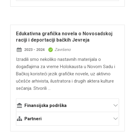
Terraforming
Interkulturalni institut Temišvar
Documenta
Jevrejski muzej Grčke
Edukativna grafička novela o Novosadskoj
Fondazione Centro Di Documentazione
raciji i deportaciji bačkih Jevreja
Ebraica Contemporanea CDEC - Jewish
2023 - 2024
Završeno
Contemporary Documentation Center
Izradili smo nekoliko nastavnih materijala o
Međunarodna komisija za procenu zločina
događajima za vreme Holokausta u Novom Sadu i
nacističkog i sovjetskog okupacionog
Bačkoj koristeći jezik grafičke novele, uz aktivno
režima u Litvaniji
učešće arhivista, ilustratora i drugih aktera kulture
Big Picture
sećanja. Stvorili ...
TOLI – Olga Lengel institut za studije
Holokausta i ljudskih prava
Finansijska podrška
Claims Conference (The Conference on
Partneri
Jewish Material Claims Against Germany)
Terraforming