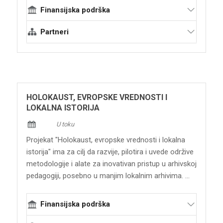
Finansijska podrška
Evropska unija - program Evropa za
Partneri
građane: Evropsko sećanje (EACEA)
Terraforming
ACTA centar
COPE Cooperazione Paesi Emergenti
IMVF Instituto Marques de Valle Flor
HOLOKAUST, EVROPSKE VREDNOSTI I
Vocal Europe
LOKALNA ISTORIJA
U toku
Projekat "Holokaust, evropske vrednosti i lokalna
istorija" ima za cilj da razvije, pilotira i uvede održive
metodologije i alate za inovativan pristup u arhivskoj
pedagogiji, posebno u manjim lokalnim arhivima. ...
Finansijska podrška
Međunarodna alijansa za sećanje na