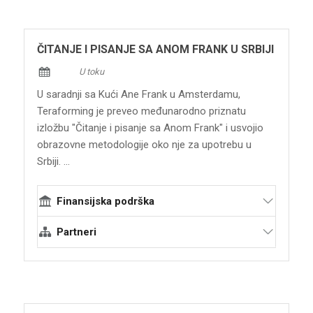
ČITANJE I PISANJE SA ANOM FRANK U SRBIJI
U toku
U saradnji sa Kući Ane Frank u Amsterdamu,
Teraforming je preveo međunarodno priznatu
izložbu "Čitanje i pisanje sa Anom Frank" i usvojio
obrazovne metodologije oko nje za upotrebu u
Srbiji. ...
Finansijska podrška
Kuća Ane Frank
Partneri
Terraforming
Kuća Ane Frank