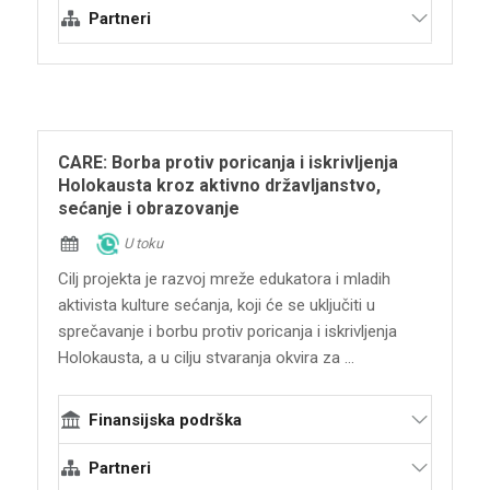
Evropska unija - program Evropa za
Partneri
građane: Evropsko sećanje (EACEA)
Terraforming
Nuova Associazione Culturale Ulisse
Univezitetska biblioteka „Svetozar Maković“
CARE: Borba protiv poricanja i iskrivljenja
Holokausta kroz aktivno državljanstvo,
sećanje i obrazovanje
U toku
Cilj projekta je razvoj mreže edukatora i mladih
aktivista kulture sećanja, koji će se uključiti u
sprečavanje i borbu protiv poricanja i iskrivljenja
Holokausta, a u cilju stvaranja okvira za ...
Finansijska podrška
Evropska unija - program Građani,
Partneri
jednakost, prava i vrednosti (CERV)