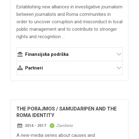
of Rijeka
Establishing new alliances in investigative journalism
between journalists and Roma communities in
order to uncover corruption and misconduct in local
public management and to contribute to stronger
rights and recognition ...
Finansijska podrška
Švedski institut
Partneri
Terraforming
Centar za obrazovanje, ekologiju, medije i
studije odnosa sa javnošću CEES
THE PORAJMOS / SAMUDARIPEN AND THE
ROMA IDENTITY
2014 - 2017
Završeno
A new-media series about causes and