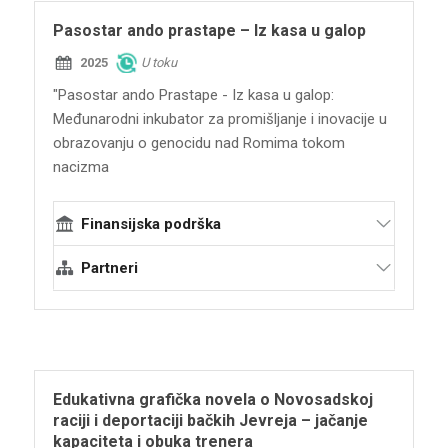
Pasostar ando prastape – Iz kasa u galop
2025
U toku
"Pasostar ando Prastape - Iz kasa u galop:
Međunarodni inkubator za promišljanje i inovacije u
obrazovanju o genocidu nad Romima tokom
nacizma
Finansijska podrška
Međunarodna alijansa za sećanje na
Partneri
Holokaust IHRA
Terraforming
EVZ Fondacija "Sećanje, odgovornost i
Centropa - Centar za jevrejsku istoriju 20.
budućnost“
veka
Ministarstvo spoljnih poslova Savezne
Interkulturalni institut Temišvar
Republike Nemačke
Edukativna grafička novela o Novosadskoj
TENET Centar za društvene transformacije
raciji i deportaciji bačkih Jevreja – jačanje
kapaciteta i obuka trenera