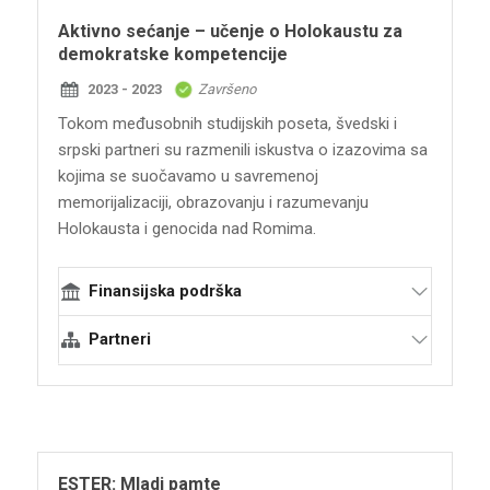
Istorijski arhiv Grada Novog Sada
Aktivno sećanje – učenje o Holokaustu za
demokratske kompetencije
2023 - 2023
Završeno
Tokom međusobnih studijskih poseta, švedski i
srpski partneri su razmenili iskustva o izazovima sa
kojima se suočavamo u savremenoj
memorijalizaciji, obrazovanju i razumevanju
Holokausta i genocida nad Romima.
Finansijska podrška
Švedski institut
Partneri
Terraforming
Švedski muzej Holokausta
Forum za živu istoriju
Memorijalni centar „Staro Sajmište“
ESTER: Mladi pamte