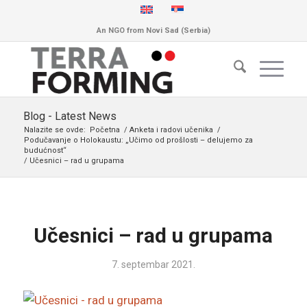
An NGO from Novi Sad (Serbia)
Blog - Latest News
Nalazite se ovde:
Početna
/
Anketa i radovi učenika
/
Podučavanje o Holokaustu: „Učimo od prošlosti – delujemo za
budućnost“
/
Učesnici – rad u grupama
Učesnici – rad u grupama
7. septembar 2021.