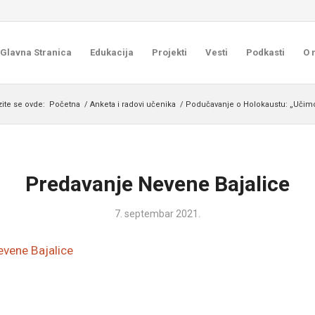
Glavna Stranica
Edukacija
Projekti
Vesti
Podkasti
O 
zite se ovde:
Početna
/
Anketa i radovi učenika
/
Podučavanje o Holokaustu: „Učimo
Predavanje Nevene Bajalice
7. septembar 2021.