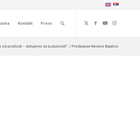
nama
Kontakt
Press
 od prošlosti – delujemo za budućnost“
/
Predavanje Nevene Bajalice