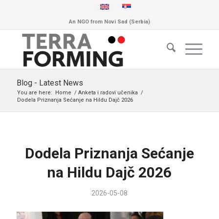
An NGO from Novi Sad (Serbia)
Blog - Latest News
You are here:
Home
/
Anketa i radovi učenika
/
Dodela Priznanja Sećanje na Hildu Dajč 2026
Dodela Priznanja Sećanje
na Hildu Dajč 2026
2026-05-08