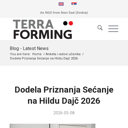
An NGO from Novi Sad (Serbia)
Blog - Latest News
You are here:
Home
/
Anketa i radovi učenika
/
Dodela Priznanja Sećanje na Hildu Dajč 2026
Dodela Priznanja Sećanje
na Hildu Dajč 2026
2026-05-08