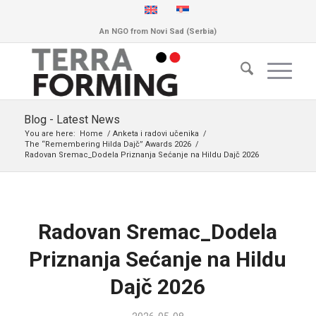
An NGO from Novi Sad (Serbia)
Blog - Latest News
You are here:
Home
/
Anketa i radovi učenika
/
The “Remembering Hilda Dajč” Awards 2026
/
Radovan Sremac_Dodela Priznanja Sećanje na Hildu Dajč 2026
Radovan Sremac_Dodela
Priznanja Sećanje na Hildu
Dajč 2026