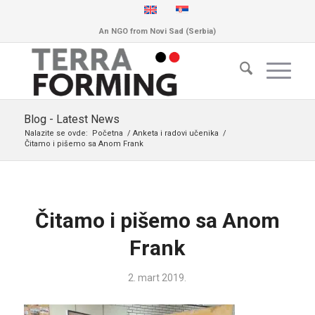
An NGO from Novi Sad (Serbia)
Blog - Latest News
Nalazite se ovde:
Početna
/
Anketa i radovi učenika
/
Čitamo i pišemo sa Anom Frank
Čitamo i pišemo sa Anom
Frank
2. mart 2019.