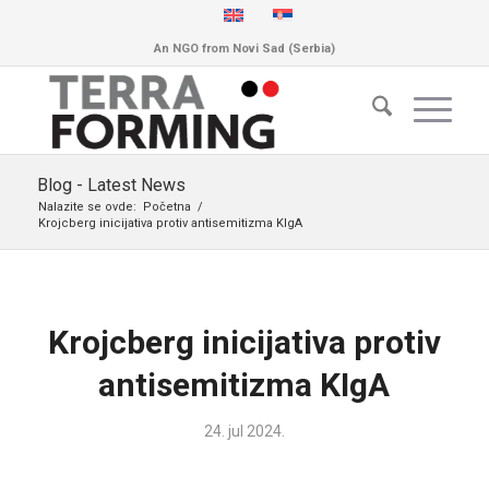
An NGO from Novi Sad (Serbia)
Blog - Latest News
Nalazite se ovde:
Početna
/
Krojcberg inicijativa protiv antisemitizma KIgA
Krojcberg inicijativa protiv
antisemitizma KIgA
24. jul 2024.