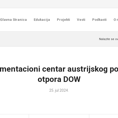
Glavna Stranica
Edukacija
Projekti
Vesti
Podkasti
O 
Nalazite se o
entacioni centar austrijskog p
otpora DOW
25. jul 2024.