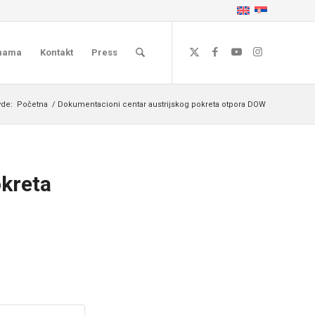
nama
Kontakt
Press
vde:
Početna
/
Dokumentacioni centar austrijskog pokreta otpora DOW
okreta