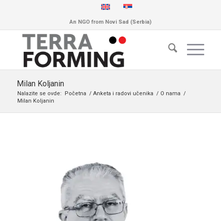
An NGO from Novi Sad (Serbia)
Milan Koljanin
Nalazite se ovde:
Početna
/
Anketa i radovi učenika
/
O nama
/
Milan Koljanin