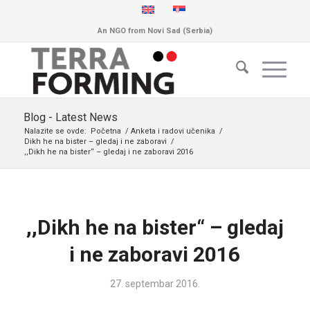
An NGO from Novi Sad (Serbia)
Blog - Latest News
Nalazite se ovde:
Početna
/
Anketa i radovi učenika
/
Dikh he na bister – gledaj i ne zaboravi
/
,,Dikh he na bister“ – gledaj i ne zaboravi 2016
,,Dikh he na bister“ – gledaj
i ne zaboravi 2016
27. septembar 2016.