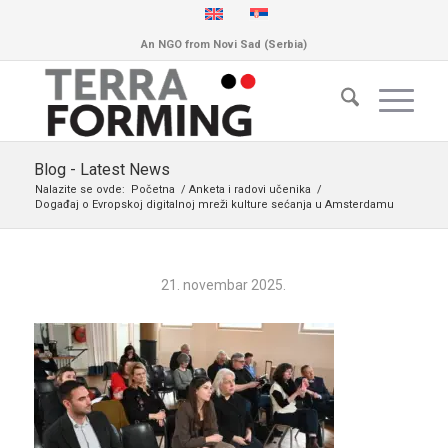
An NGO from Novi Sad (Serbia)
Blog - Latest News
Nalazite se ovde:
Početna
/
Anketa i radovi učenika
/
Događaj o Evropskoj digitalnoj mreži kulture sećanja u Amsterdamu
21. novembar 2025.