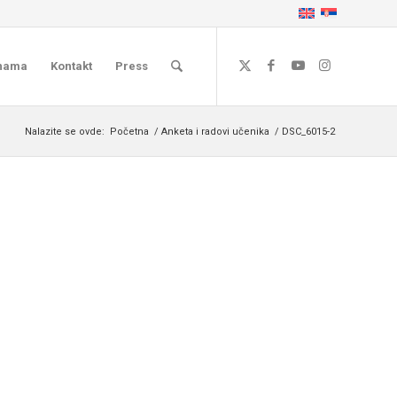
nama
Kontakt
Press
Nalazite se ovde:
Početna
/
Anketa i radovi učenika
/
DSC_6015-2