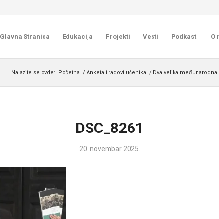
Glavna Stranica
Edukacija
Projekti
Vesti
Podkasti
O 
Nalazite se ovde:
Početna
/
Anketa i radovi učenika
/
Dva velika međunarodna p
DSC_8261
20. novembar 2025.