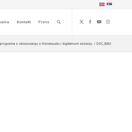
nama
Kontakt
Press
rograma o obrazovanju o Holokaustu i digitalnom sećanju
/
DSC_8261