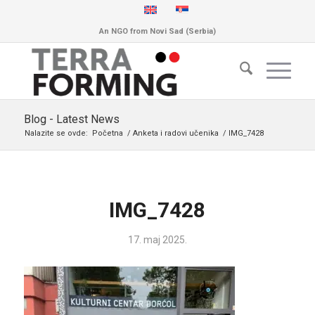
An NGO from Novi Sad (Serbia)
Blog - Latest News
Nalazite se ovde:
Početna
/
Anketa i radovi učenika
/
IMG_7428
IMG_7428
17. maj 2025.