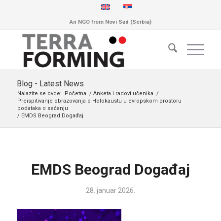
An NGO from Novi Sad (Serbia)
Blog - Latest News
Nalazite se ovde:
Početna
/
Anketa i radovi učenika
/
Preispitivanje obrazovanja o Holokaustu u evropskom prostoru
podataka o sećanju
/
EMDS Beograd Događaj
EMDS Beograd Događaj
28. januar 2026.