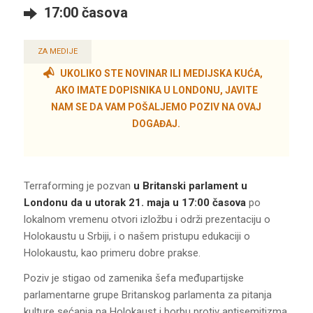
17:00 časova
ZA MEDIJE
UKOLIKO STE NOVINAR ILI MEDIJSKA KUĆA,
AKO IMATE DOPISNIKA U LONDONU, JAVITE
NAM SE DA VAM POŠALJEMO POZIV NA OVAJ
DOGAĐAJ.
Terraforming je pozvan
u Britanski parlament u
Londonu da u utorak 21. maja u 17:00 časova
po
lokalnom vremenu otvori izložbu i održi prezentaciju o
Holokaustu u Srbiji, i o našem pristupu edukaciji o
Holokaustu, kao primeru dobre prakse.
Poziv je stigao od zamenika šefa međupartijske
parlamentarne grupe Britanskog parlamenta za pitanja
kulture sećanja na Holokaust i borbu protiv antisemitizma,