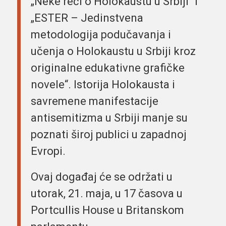
„Neke reči o Holokaustu u Srbiji“ i
„ESTER – Jedinstvena
metodologija podučavanja i
učenja o Holokaustu u Srbiji kroz
originalne edukativne grafičke
novele“. Istorija Holokausta i
savremene manifestacije
antisemitizma u Srbiji manje su
poznati široj publici u zapadnoj
Evropi.
Ovaj događaj će se održati u
utorak, 21. maja, u 17 časova u
Portcullis House u Britanskom