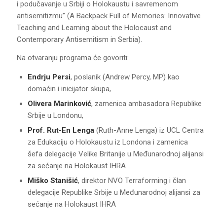
i podučavanje u Srbiji o Holokaustu i savremenom
antisemitizmu” (A Backpack Full of Memories: Innovative
Teaching and Learning about the Holocaust and
Contemporary Antisemitism in Serbia).
Na otvaranju programa će govoriti:
Endrju Persi
, poslanik (Andrew Percy, MP) kao
domaćin i inicijator skupa,
Olivera Marinković
, zamenica ambasadora Republike
Srbije u Londonu,
Prof. Rut-En Lenga
(Ruth-Anne Lenga) iz UCL Centra
za Edukaciju o Holokaustu iz Londona i zamenica
šefa delegacije Velike Britanije u Međunarodnoj alijansi
za sećanje na Holokaust IHRA
Miško Stanišić
, direktor NVO Terraforming i član
delegacije Republike Srbije u Međunarodnoj alijansi za
sećanje na Holokaust IHRA