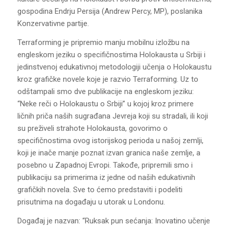
gospodina Endrju Persija (Andrew Percy, MP), poslanika
Konzervativne partije.
Terraforming je pripremio manju mobilnu izložbu na
engleskom jeziku o specifičnostima Holokausta u Srbiji i
jedinstvenoj edukativnoj metodologiji učenja o Holokaustu
kroz grafičke novele koje je razvio Terraforming. Uz to
odštampali smo dve publikacije na engleskom jeziku:
“Neke reči o Holokaustu o Srbiji” u kojoj kroz primere
ličnih priča naših sugrađana Jevreja koji su stradali, ili koji
su preživeli strahote Holokausta, govorimo o
specifičnostima ovog istorijskog perioda u našoj zemlji,
koji je inače manje poznat izvan granica naše zemlje, a
posebno u Zapadnoj Evropi. Takođe, pripremili smo i
publikaciju sa primerima iz jedne od naših edukativnih
grafičkih novela. Sve to ćemo predstaviti i podeliti
prisutnima na događaju u utorak u Londonu.
Događaj je nazvan: “Ruksak pun sećanja: Inovatino učenje