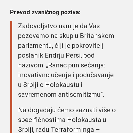
Prevod zvaničnog poziva:
Zadovoljstvo nam je da Vas
pozovemo na skup u Britanskom
parlamentu, čiji je pokrovitelj
poslanik Endrju Persi, pod
nazivom: „Ranac pun sećanja:
inovativno učenje i podučavanje
u Srbiji o Holokaustu i
savremenom antisemitizmu“.
Na događaju ćemo saznati više o
specifičnostima Holokausta u
Srbiji, radu Terraforminga –