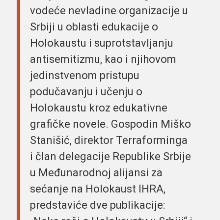
vodeće nevladine organizacije u
Srbiji u oblasti edukacije o
Holokaustu i suprotstavljanju
antisemitizmu, kao i njihovom
jedinstvenom pristupu
podučavanju i učenju o
Holokaustu kroz edukativne
grafičke novele. Gospodin Miško
Stanišić, direktor Terraforminga
i član delegacije Republike Srbije
u Međunarodnoj alijansi za
sećanje na Holokaust IHRA,
predstaviće dve publikacije: