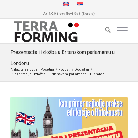
An NGO from Novi Sad (Serbia)
Prezentacija i izložba u Britanskom parlamentu u
Londonu
Nalazite se ovde:
Početna
/
Novosti
/
Događaji
/
Prezentacija i izložba u Britanskom parlamentu u Londonu