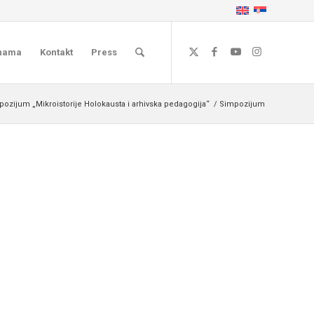
nama
Kontakt
Press
ozijum „Mikroistorije Holokausta i arhivska pedagogija“
/
Simpozijum