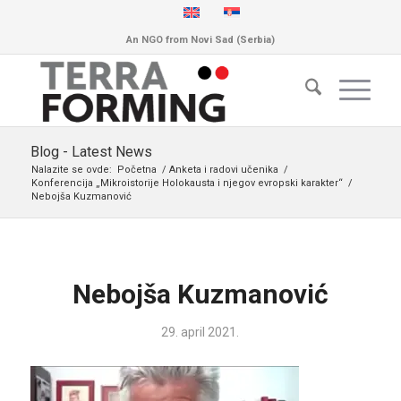
An NGO from Novi Sad (Serbia)
Blog - Latest News
Nalazite se ovde:
Početna
/
Anketa i radovi učenika
/
Konferencija „Mikroistorije Holokausta i njegov evropski karakter“
/
Nebojša Kuzmanović
Nebojša Kuzmanović
29. april 2021.