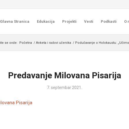
Glavna Stranica
Edukacija
Projekti
Vesti
Podkasti
O 
ite se ovde:
Početna
/
Anketa i radovi učenika
/
Podučavanje o Holokaustu: „Učimo
Predavanje Milovana Pisarija
7. septembar 2021.