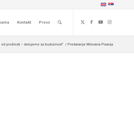
nama
Kontakt
Press
 od prošlosti – delujemo za budućnost“
/
Predavanje Milovana Pisarija