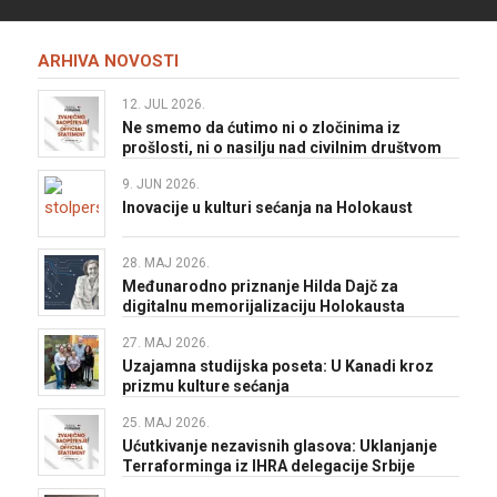
ARHIVA NOVOSTI
12. JUL 2026.
Ne smemo da ćutimo ni o zločinima iz
prošlosti, ni o nasilju nad civilnim društvom
9. JUN 2026.
Inovacije u kulturi sećanja na Holokaust
28. MAJ 2026.
Međunarodno priznanje Hilda Dajč za
digitalnu memorijalizaciju Holokausta
27. MAJ 2026.
Uzajamna studijska poseta: U Kanadi kroz
prizmu kulture sećanja
25. MAJ 2026.
Ućutkivanje nezavisnih glasova: Uklanjanje
Terraforminga iz IHRA delegacije Srbije