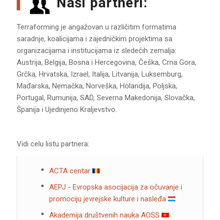
Naši partneri:
Terraforming je angažovan u različitim formatima
saradnje, koalicijama i zajedničkim projektima sa
organizacijama i institucijama iz sledećih zemalja:
Austrija, Belgija, Bosna i Hercegovina, Češka, Crna Gora,
Grčka, Hrvatska, Izrael, Italija, Litvanija, Luksemburg,
Mađarska, Nemačka, Norveška, Holandija, Poljska,
Portugal, Rumunija, SAD, Severna Makedonija, Slovačka,
Španija i Ujedinjeno Kraljevstvo.
Vidi celu listu partnera:
ACTA centar
AEPJ - Evropska asocijacija za očuvanje i
promociju jevrejske kulture i nasleđa
Akademija društvenih nauka AOSS