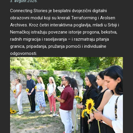
3. avgust 2026.
Connecting Stories je besplatni dvojezični digitalni
obrazovni modul koji su kreirali Terraforming i Arolsen
Archives. Kroz četiri interaktivna poglavlja, mladi u Srbiji i
Nemačkoj istražuju povezane istorije progona, bekstva,
radnih migracija i raseljavanja – i razmatraju pitanja
granica, pripadanja, pružanja pomoći i individualne
odgovornosti.