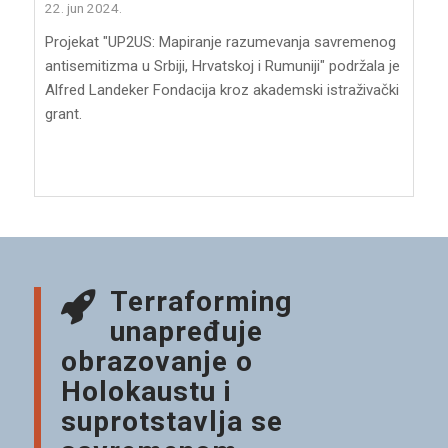
22. jun 2024.
Projekat "UP2US: Mapiranje razumevanja savremenog
antisemitizma u Srbiji, Hrvatskoj i Rumuniji" podržala je
Alfred Landeker Fondacija kroz akademski istraživački
grant.
Terraforming
unapređuje
obrazovanje o
Holokaustu i
suprotstavlja se