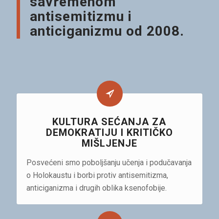
savremenom
antisemitizmu i
anticiganizmu od 2008.
KULTURA SEĆANJA ZA
DEMOKRATIJU I KRITIČKO
MIŠLJENJE
Posvećeni smo poboljšanju učenja i podučavanja
o Holokaustu i borbi protiv antisemitizma,
anticiganizma i drugih oblika ksenofobije.