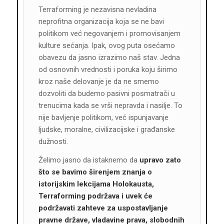
Terraforming je nezavisna nevladina
neprofitna organizacija koja se ne bavi
politikom već negovanjem i promovisanjem
kulture sećanja. Ipak, ovog puta osećamo
obavezu da jasno izrazimo naš stav. Jedna
od osnovnih vrednosti i poruka koju širimo
kroz naše delovanje je da ne smemo
dozvoliti da budemo pasivni posmatrači u
trenucima kada se vrši nepravda i nasilje. To
nije bavljenje politikom, već ispunjavanje
ljudske, moralne, civilizacijske i građanske
dužnosti.
Želimo jasno da istaknemo da
upravo zato
što se bavimo širenjem znanja o
istorijskim lekcijama Holokausta,
Terraforming podržava i uvek će
podržavati zahteve za uspostavljanje
pravne države, vladavine prava, slobodnih