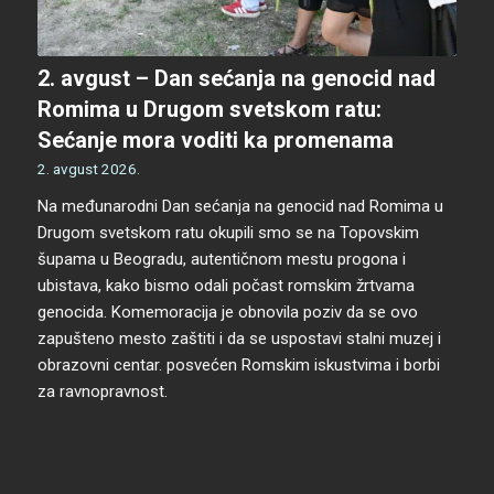
2. avgust – Dan sećanja na genocid nad
Romima u Drugom svetskom ratu:
Sećanje mora voditi ka promenama
2. avgust 2026.
Na međunarodni Dan sećanja na genocid nad Romima u
Drugom svetskom ratu okupili smo se na Topovskim
šupama u Beogradu, autentičnom mestu progona i
ubistava, kako bismo odali počast romskim žrtvama
genocida. Komemoracija je obnovila poziv da se ovo
zapušteno mesto zaštiti i da se uspostavi stalni muzej i
obrazovni centar. posvećen Romskim iskustvima i borbi
za ravnopravnost.