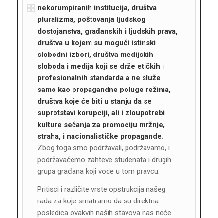
nekorumpiranih institucija, društva
pluralizma, poštovanja ljudskog
dostojanstva, građanskih i ljudskih prava,
društva u kojem su mogući istinski
slobodni izbori, društva medijskih
sloboda i medija koji se drže etičkih i
profesionalnih standarda a ne služe
samo kao propagandne poluge režima,
društva koje će biti u stanju da se
suprotstavi korupciji, ali i zloupotrebi
kulture sećanja za promociju mržnje,
straha, i nacionalističke propagande
.
Zbog toga smo podržavali, podržavamo, i
podržavaćemo zahteve studenata i drugih
grupa građana koji vode u tom pravcu.
Pritisci i različite vrste opstrukcija našeg
rada za koje smatramo da su direktna
posledica ovakvih naših stavova nas neće