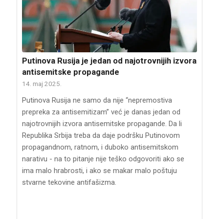
Putinova Rusija je jedan od najotrovnijih izvora
antisemitske propagande
14. maj 2025.
Putinova Rusija ne samo da nije “nepremostiva
prepreka za antisemitizam” već je danas jedan od
najotrovnijih izvora antisemitske propagande. Da li
Republika Srbija treba da daje podršku Putinovom
propagandnom, ratnom, i duboko antisemitskom
narativu - na to pitanje nije teško odgovoriti ako se
ima malo hrabrosti, i ako se makar malo poštuju
stvarne tekovine antifašizma.