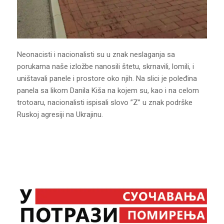
Neonacisti i nacionalisti su u znak neslaganja sa
porukama naše izložbe nanosili štetu, skrnavili, lomili, i
uništavali panele i prostore oko njih. Na slici je poleđina
panela sa likom Danila Kiša na kojem su, kao i na celom
trotoaru, nacionalisti ispisali slovo ”Z” u znak podrške
Ruskoj agresiji na Ukrajinu.