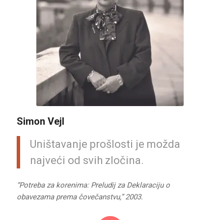
Simon Vejl
Uništavanje prošlosti je možda
najveći od svih zločina.
“Potreba za korenima: Preludij za Deklaraciju o
obavezama prema čovečanstvu,” 2003.