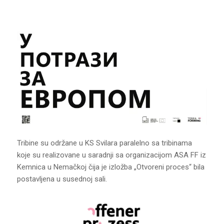
Tribine su održane u KS Svilara paralelno sa tribinama
koje su realizovane u saradnji sa organizacijom ASA FF iz
Kemnica u Nemačkoj čija je izložba „Otvoreni proces“ bila
postavljena u susednoj sali.