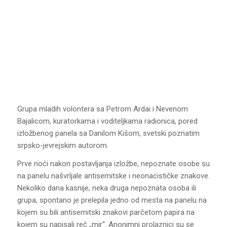
Grupa mladih volontera sa Petrom Ardai i Nevenom
Bajalicom, kuratorkama i voditeljkama radionica, pored
izložbenog panela sa Danilom Kišom, svetski poznatim
srpsko-jevrejskim autorom.
Prve noći nakon postavljanja izložbe, nepoznate osobe su
na panelu našvrljale antisemitske i neonacističke znakove.
Nekoliko dana kasnije, neka druga nepoznata osoba ili
grupa, spontano je prelepila jedno od mesta na panelu na
kojem su bili antisemitski znakovi parčetom papira na
kojem su napisali reč „mir“. Anonimni prolaznici su se