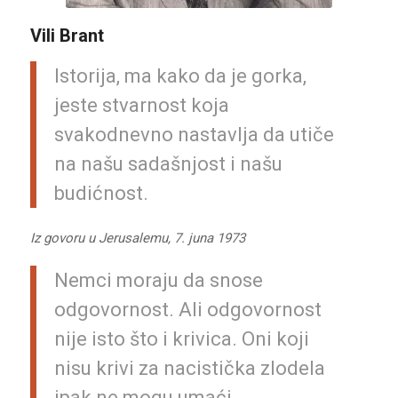
Vili Brant
Istorija, ma kako da je gorka,
jeste stvarnost koja
svakodnevno nastavlja da utiče
na našu sadašnjost i našu
budićnost.
Iz govoru u Jerusalemu, 7. juna 1973
Nemci moraju da snose
odgovornost. Ali odgovornost
nije isto što i krivica. Oni koji
nisu krivi za nacistička zlodela
ipak ne mogu umaći