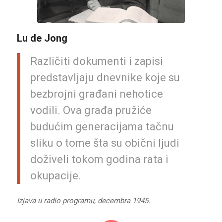
Lu de Jong
Različiti dokumenti i zapisi
predstavljaju dnevnike koje su
bezbrojni građani nehotice
vodili. Ova građa pružiće
budućim generacijama tačnu
sliku o tome šta su obični ljudi
doživeli tokom godina rata i
okupacije.
Izjava u radio programu, decembra 1945.