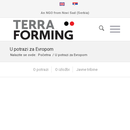
An NGO from Novi Sad (Serbia)
U potrazi za Evropom
Nalazite se ovde:
Početna
/
U potrazi za Evropom
O potrazi
O izložbi
Javne tribine