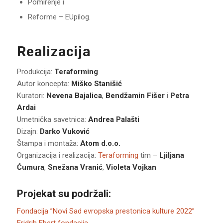
Pomirenje i
Reforme – EUpilog.
Realizacija
Produkcija:
Teraforming
Autor koncepta:
Miško Stanišić
Kuratori:
Nevena Bajalica
,
Bendžamin Fišer
i
Petra
Ardai
Umetnička savetnica:
Andrea Palašti
Dizajn:
Darko Vuković
Štampa i montaža:
Atom d.o.o.
Organizacija i realizacija:
Teraforming
tim –
Ljiljana
Ćumura
,
Snežana Vranić
,
Violeta Vojkan
Projekat su podržali:
Fondacija ”Novi Sad evropska prestonica kulture 2022”