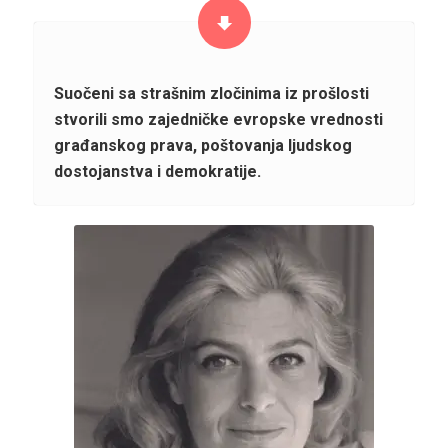
Suočeni sa strašnim zločinima iz prošlosti
stvorili smo zajedničke evropske vrednosti
građanskog prava, poštovanja ljudskog
dostojanstva i demokratije.