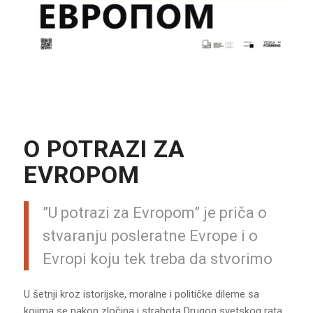
O POTRAZI ZA
EVROPOM
”U potrazi za Evropom” je priča o
stvaranju posleratne Evrope i o
Evropi koju tek treba da stvorimo
U šetnji kroz istorijske, moralne i političke dileme sa
kojima se nakon zločina i strahota Drugog svetskog rata,