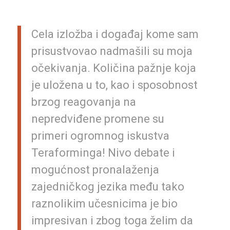
Cela izložba i događaj kome sam
prisustvovao nadmašili su moja
očekivanja. Količina pažnje koja
je uložena u to, kao i sposobnost
brzog reagovanja na
nepredviđene promene su
primeri ogromnog iskustva
Teraforminga! Nivo debate i
mogućnost pronalaženja
zajedničkog jezika među tako
raznolikim učesnicima je bio
impresivan i zbog toga želim da