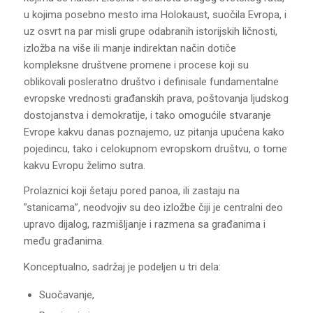
u kojima posebno mesto ima Holokaust, suočila Evropa, i
uz osvrt na par misli grupe odabranih istorijskih ličnosti,
izložba na više ili manje indirektan način dotiče
kompleksne društvene promene i procese koji su
oblikovali posleratno društvo i definisale fundamentalne
evropske vrednosti građanskih prava, poštovanja ljudskog
dostojanstva i demokratije, i tako omogućile stvaranje
Evrope kakvu danas poznajemo, uz pitanja upućena kako
pojedincu, tako i celokupnom evropskom društvu, o tome
kakvu Evropu želimo sutra.
Prolaznici koji šetaju pored panoa, ili zastaju na
”stanicama”, neodvojiv su deo izložbe čiji je centralni deo
upravo dijalog, razmišljanje i razmena sa građanima i
među građanima.
Konceptualno, sadržaj je podeljen u tri dela:
Suočavanje,