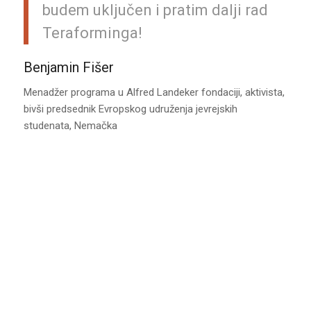
budem uključen i pratim dalji rad
Teraforminga!
Benjamin Fišer
Menadžer programa u Alfred Landeker fondaciji, aktivista,
bivši predsednik Evropskog udruženja jevrejskih
studenata, Nemačka