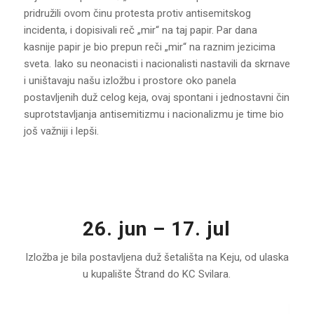
pridružili ovom činu protesta protiv antisemitskog
incidenta, i dopisivali reč „mir“ na taj papir. Par dana
kasnije papir je bio prepun reči „mir“ na raznim jezicima
sveta. Iako su neonacisti i nacionalisti nastavili da skrnave
i uništavaju našu izložbu i prostore oko panela
postavljenih duž celog keja, ovaj spontani i jednostavni čin
suprotstavljanja antisemitizmu i nacionalizmu je time bio
još važniji i lepši.
26. jun – 17. jul
Izložba je bila postavljena duž šetališta na Keju, od ulaska
u kupalište Štrand do KC Svilara.