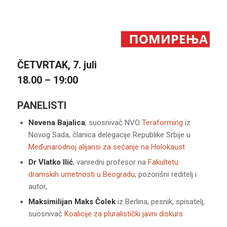
ČETVRTAK, 7. juli
18.00 – 19:00
PANELISTI
Nevena Bajalica
, suosnivač NVO
Teraforming
iz
Novog Sada, članica delegacije Republike Srbije u
Međunarodnoj alijansi za sećanje na Holokaust
Dr Vlatko Ilić
, vanredni profesor na
Fakultetu
dramskih umetnosti u Beogradu
, pozorišni reditelj i
autor,
Maksimilijan Maks Čolek
iz Berlina, pesnik, spisatelj,
suosnivač
Koalicije za pluralistički javni diskurs