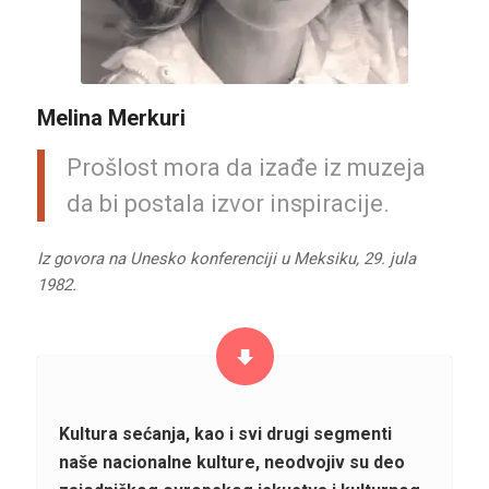
Melina Merkuri
Prošlost mora da izađe iz muzeja
da bi postala izvor inspiracije.
Iz govora na Unesko konferenciji u Meksiku, 29. jula
1982.
Kultura sećanja, kao i svi drugi segmenti
naše nacionalne kulture, neodvojiv su deo