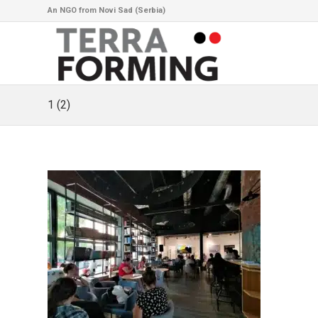
An NGO from Novi Sad (Serbia)
1 (2)