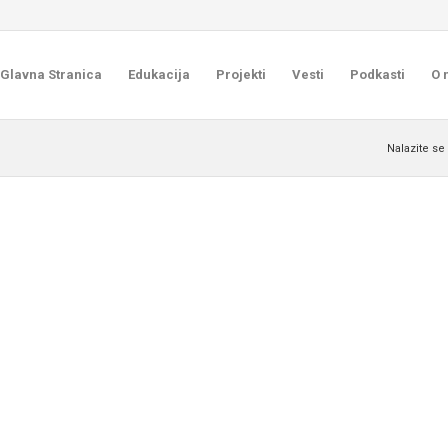
Glavna Stranica
Edukacija
Projekti
Vesti
Podkasti
O 
Nalazite se