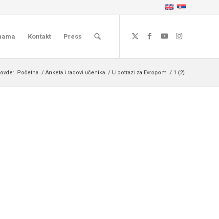
nama
Kontakt
Press
 ovde:
Početna
/
Anketa i radovi učenika
/
U potrazi za Evropom
/
1 (2)