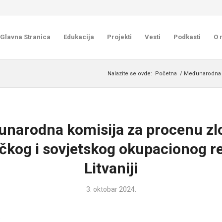
Glavna Stranica
Edukacija
Projekti
Vesti
Podkasti
O 
Nalazite se ovde:
Početna
/
Međunarodna k
narodna komisija za procenu zl
ičkog i sovjetskog okupacionog r
Litvaniji
3. oktobar 2024.