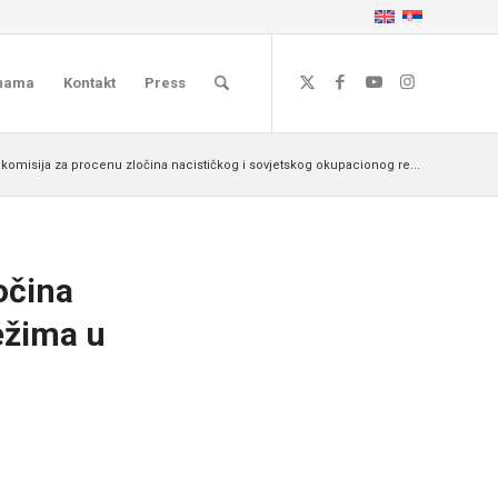
nama
Kontakt
Press
omisija za procenu zločina nacističkog i sovjetskog okupacionog re...
očina
ežima u