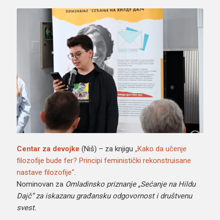
Centar za devojke
(Niš) – za knjigu
„Kako da učenje
filozofije bude fer? Principi feministički rekonstruisane
nastave filozofije“
.
Nominovan za
Omladinsko priznanje „Sećanje na Hildu
Dajč” za iskazanu građansku odgovornost i društvenu
svest.