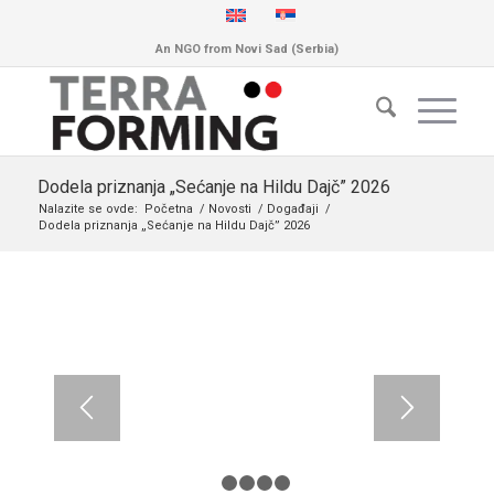
An NGO from Novi Sad (Serbia)
Dodela priznanja „Sećanje na Hildu Dajč” 2026
Nalazite se ovde:
Početna
/
Novosti
/
Događaji
/
Dodela priznanja „Sećanje na Hildu Dajč” 2026