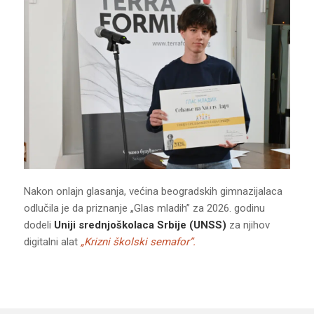
Nakon onlajn glasanja, većina beogradskih gimnazijalaca
odlučila je da priznanje „Glas mladih” za 2026. godinu
dodeli
Uniji srednjoškolaca Srbije (UNSS)
za njihov
digitalni alat
„Krizni školski semafor”.