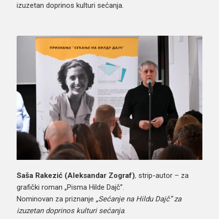
izuzetan doprinos kulturi sećanja.
Saša Rakezić (Aleksandar Zograf)
,
strip-autor – za
grafički roman „Pisma Hilde Dajč”.
Nominovan za priznanje
„Sećanje na Hildu Dajč” za
izuzetan doprinos kulturi sećanja
.