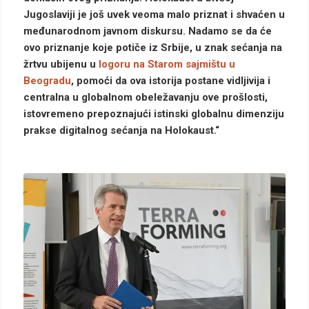
Jugoslaviji je još uvek veoma malo priznat i shvaćen u
međunarodnom javnom diskursu. Nadamo se da će
ovo priznanje koje potiče iz Srbije, u znak sećanja na
žrtvu ubijenu u
logoru na Starom sajmištu u
Beogradu
, pomoći da ova istorija postane vidljivija i
centralna u globalnom obeležavanju ove prošlosti,
istovremeno prepoznajući istinski globalnu dimenziju
prakse digitalnog sećanja na Holokaust.“