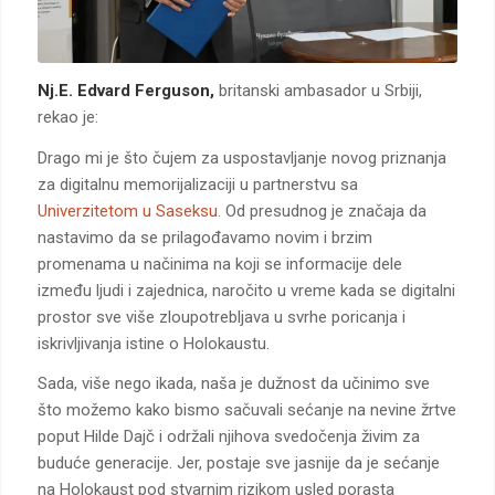
Nj.E. Edvard Ferguson,
britanski ambasador u Srbiji,
rekao je:
Drago mi je što čujem za uspostavljanje novog priznanja
za digitalnu memorijalizaciji u partnerstvu sa
Univerzitetom u Saseksu
. Od presudnog je značaja da
nastavimo da se prilagođavamo novim i brzim
promenama u načinima na koji se informacije dele
između ljudi i zajednica, naročito u vreme kada se digitalni
prostor sve više zloupotrebljava u svrhe poricanja i
iskrivljivanja istine o Holokaustu.
Sada, više nego ikada, naša je dužnost da učinimo sve
što možemo kako bismo sačuvali sećanje na nevine žrtve
poput Hilde Dajč i održali njihova svedočenja živim za
buduće generacije. Jer, postaje sve jasnije da je sećanje
na Holokaust pod stvarnim rizikom usled porasta