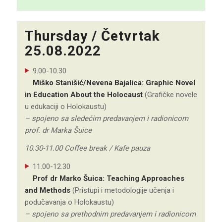
Thursday / Četvrtak
25.08.2022
9.00-10.30
Miško Stanišić/Nevena Bajalica: Graphic Novel
in Education About the Holocaust
(Grafičke novele
u edukaciji o Holokaustu)
– spojeno sa sledećim predavanjem i radionicom
prof. dr Marka Šuice
10.30-11.00 Coffee break / Kafe pauza
11.00-12.30
Prof dr Marko Šuica: Teaching Approaches
and Methods
(Pristupi i metodologije učenja i
podučavanja o Holokaustu)
– spojeno sa prethodnim predavanjem i radionicom