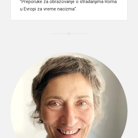
”Preporuke za obrazovanje o stradanjima Roma
u Evropi za vreme nacizma”.