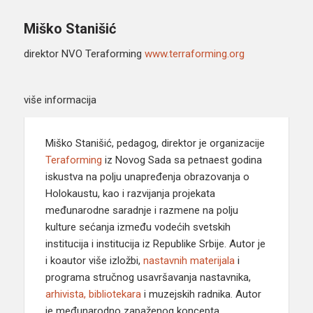
Miško Stanišić
direktor NVO Teraforming
www.terraforming.org
više informacija
Miško Stanišić, pedagog, direktor je organizacije
Teraforming
iz Novog Sada sa petnaest godina
iskustva na polju unapređenja obrazovanja o
Holokaustu, kao i razvijanja projekata
međunarodne saradnje i razmene na polju
kulture sećanja između vodećih svetskih
institucija i institucija iz Republike Srbije. Autor je
i koautor više izložbi,
nastavnih materijala
i
programa stručnog usavršavanja nastavnika,
arhivista, bibliotekara
i muzejskih radnika. Autor
je međunarodno zapaženog koncepta