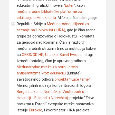
edukativnih grafičkih novela ”
Ester
”, kao i
međunarodne bibliotečke platforme za
edukaciju o Holokaustu
. Miško je član delegacije
Republike Srbije u
Međunarodnoj alijansi za
sećanje na Holokaust (IHRA)
, gde je član radne
grupe za obrazovanje o Holokaustu i komiteta
za genocid nad Romima. Član je različitih
međunarodnih stručnih timova institucija kakve
su
OEBS/ODIHR
,
Unesko
,
Savet Evrope
i drugi.
Između ostalog, član je upravnog odbora
Međunarodne mreže za borbu protiv
antisemitizma kroz edukaciju
(Enkate),
savetodavnog odbora
projekta ”Kuće tame”
Memorijalnih muzeja koncentracionih logora
Bergenbelzen u Nemačkoj
,
Vesterbork u
Holandiji
, i
Falstad u Norveškoj
, projekta ”Žrtve
nacizma u Evropi” evropske mreže nastavnika
istorije
Euroklio
, i koordinator IHRA projekta