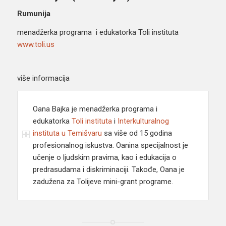
Rumunija
menadžerka programa i edukatorka Toli instituta
www.toli.us
više informacija
Oana Bajka je menadžerka programa i
edukatorka
Toli instituta
i
Interkulturalnog
instituta u Temišvaru
sa više od 15 godina
profesionalnog iskustva. Oanina specijalnost je
učenje o ljudskim pravima, kao i edukacija o
predrasudama i diskriminaciji. Takođe, Oana je
zadužena za Tolijeve mini-grant programe.