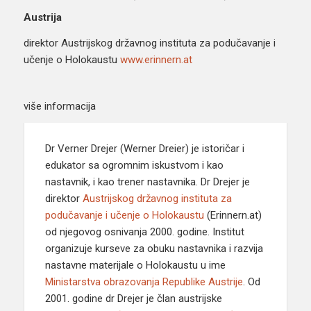
Austrija
direktor Austrijskog državnog instituta za podučavanje i
učenje o Holokaustu
www.erinnern.at
više informacija
Dr Verner Drejer (Werner Dreier) je istoričar i
edukator sa ogromnim iskustvom i kao
nastavnik, i kao trener nastavnika. Dr Drejer je
direktor
Austrijskog državnog instituta za
podučavanje i učenje o Holokaustu
(Erinnern.at)
od njegovog osnivanja 2000. godine. Institut
organizuje kurseve za obuku nastavnika i razvija
nastavne materijale o Holokaustu u ime
Ministarstva obrazovanja Republike Austrije
. Od
2001. godine dr Drejer je član austrijske