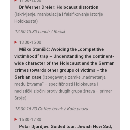
11.00-12.30
Dr Werner Dreier: Holocaust distortion
(Iskrivljenje, manipulacija i falsifikovanje istorije
Holokausta)
12.30-13.30 Lunch / Ručak
13.30-15.00
Miško Stanišić: Avoiding the „competitive
victimhood“ trap – Understanding the continent-
wide character of the Holocaust and the German
crimes towards other groups of victims – the
Serbian case
(Izbegavanje zamke „nadmetanja
među žrtvama“ – specifičnosti Holokausta i
nacistički zločini protiv drugih grupa žrtava – primer
Srbije)
15.00-15.30 Coffee break / Kafe pauza
15.30-17.30
Petar Djurdjev: Guided tour: Jewish Novi Sad,