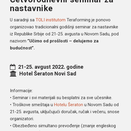
nastavnike
U saradnji sa
TOLI institutom
Teraforming je ponovo
organizovao tradicionalni godišnji seminar za nastavnike
iz Republike Srbije od 21-25. avgusta u Novom Sadu, pod
nazivom
”Učimo od prošlosti – delujemo za
budućnost”.
21-25. avgust 2022. godine
Hotel Šeraton
Novi Sad
Informacije:
• Seminar i svi materijali su besplatni za sve učesnike.
• Troškove smeštaja u
Hotelu Šeraton
u Novom Sadu od
21-25. avgusta, uključujući doručak, ručak i večeru, snose
organizatori.
• Obezbeđeno simultano prevođenje (znanje engleskog