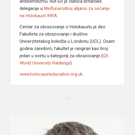
antisemitizmu. Rut-En je članica britanske
delegacije u
Međunarodnoj alijansi za sećanje
na Holokaust IHRA
.
Centar za obrazovanje o Holokaustu je deo
Fakulteta za obrazovanje i društvo
Univerzitetskog koledža u Londonu (UCL). Osam
godina zaredom, fakultet je rangiran kao broj
jedan u svetu u kategoriji za obrazovanje (
QS
World University Rankings
).
www.holocausteducation.org.uk