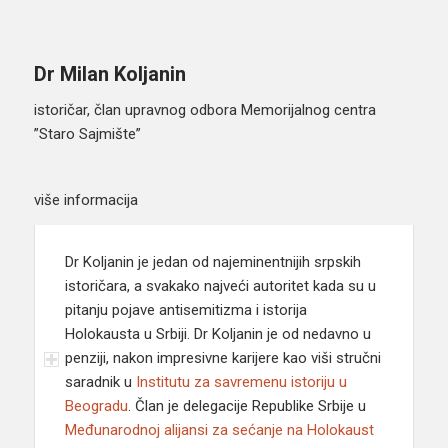
Dr Milan Koljanin
istoričar, član upravnog odbora Memorijalnog centra
”Staro Sajmište”
više informacija
Dr Koljanin je jedan od najeminentnijih srpskih
istoričara, a svakako najveći autoritet kada su u
pitanju pojave antisemitizma i istorija
Holokausta u Srbiji. Dr Koljanin je od nedavno u
penziji, nakon impresivne karijere kao viši stručni
saradnik u
Institutu za savremenu istoriju u
Beogradu
. Član je delegacije Republike Srbije u
Međunarodnoj alijansi za sećanje na Holokaust