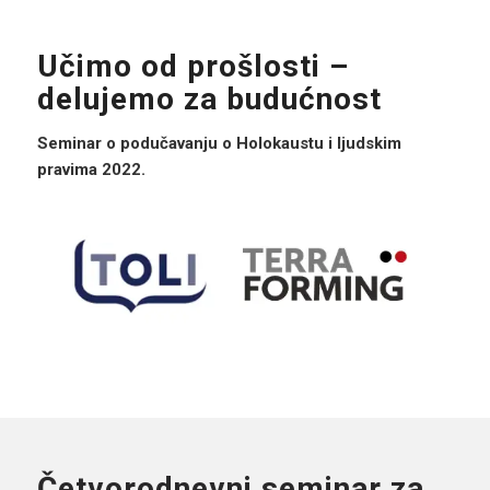
Učimo od prošlosti –
delujemo za budućnost
Seminar o podučavanju o Holokaustu i ljudskim
pravima 2022.
Četvorodnevni seminar za