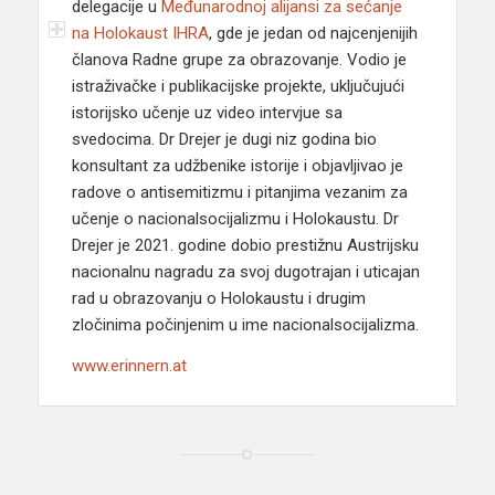
delegacije u
Međunarodnoj alijansi za sećanje
na Holokaust IHRA
, gde je jedan od najcenjenijih
članova Radne grupe za obrazovanje. Vodio je
istraživačke i publikacijske projekte, uključujući
istorijsko učenje uz video intervjue sa
svedocima. Dr Drejer je dugi niz godina bio
konsultant za udžbenike istorije i objavljivao je
radove o antisemitizmu i pitanjima vezanim za
učenje o nacionalsocijalizmu i Holokaustu. Dr
Drejer je 2021. godine dobio prestižnu Austrijsku
nacionalnu nagradu za svoj dugotrajan i uticajan
rad u obrazovanju o Holokaustu i drugim
zločinima počinjenim u ime nacionalsocijalizma.
www.erinnern.at