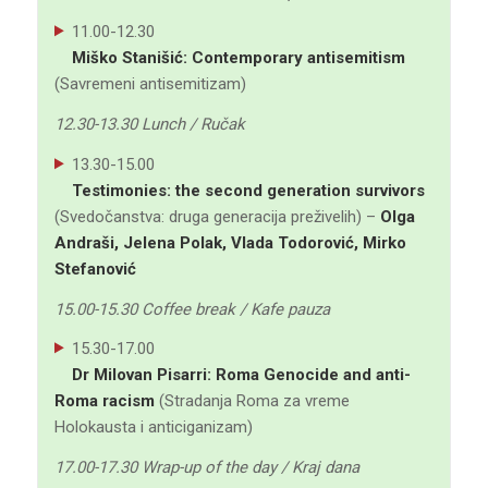
11.00-12.30
Miško Stanišić: Contemporary antisemitism
(Savremeni antisemitizam)
12.30-13.30 Lunch / Ručak
13.30-15.00
Testimonies: the second generation survivors
(Svedočanstva: druga generacija preživelih) –
Olga
Andraši, Jelena Polak, Vlada Todorović, Mirko
Stefanović
15.00-15.30 Coffee break / Kafe pauza
15.30-17.00
Dr Milovan Pisarri: Roma Genocide and anti-
Roma racism
(Stradanja Roma za vreme
Holokausta i anticiganizam)
17.00-17.30 Wrap-up of the day / Kraj dana