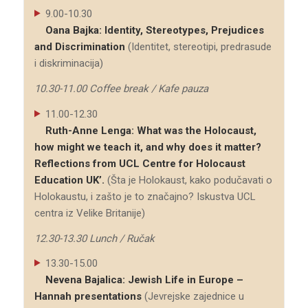
9.00-10.30
Oana Bajka: Identity, Stereotypes, Prejudices
and Discrimination
(Identitet, stereotipi, predrasude
i diskriminacija)
10.30-11.00 Coffee break / Kafe pauza
11.00-12.30
Ruth-Anne Lenga: What was the Holocaust,
how might we teach it, and why does it matter?
Reflections from UCL Centre for Holocaust
Education UK’.
(Šta je Holokaust, kako podučavati o
Holokaustu, i zašto je to značajno? Iskustva UCL
centra iz Velike Britanije)
12.30-13.30 Lunch / Ručak
13.30-15.00
Nevena Bajalica: Jewish Life in Europe –
Hannah presentations
(Jevrejske zajednice u