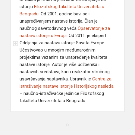
istoriju
Filozofskog fakulteta Univerziteta u
Beogradu
. Od 2001. godine bavi se i
unapređivanjem nastave istorije. Član je
naučnog savetodavnog veća
Opservatorije za
nastavu istorije u Evropi
. Od 2011. je ekspert
Odeljenja za nastavu istorije Saveta Evrope.
Učestvovao u mnogim međunarodnim
projektima vezanim za unapređenje kvaliteta
nastave istorije. Autor je više udžbenika i
nastavnih sredstava, kao i realizator stručnog
usavršavanja nastavnika. Upravnik je
Centra za
istraživanje nastave istorije i istorijskog nasleđa
– naučno-istraživačke jedinice Filozofskog
fakulteta Univerziteta u Beogradu.