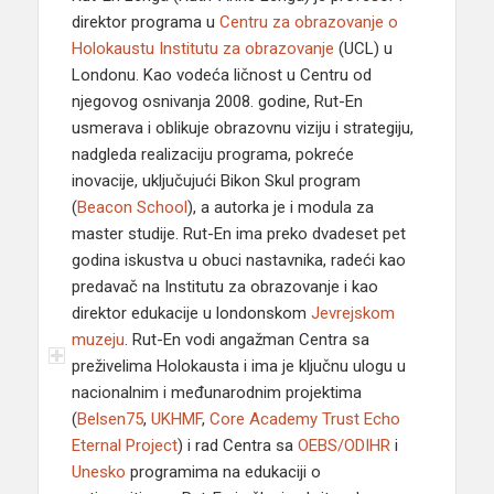
direktor programa u
Centru za obrazovanje o
Holokaustu
Institutu za obrazovanje
(UCL) u
Londonu. Kao vodeća ličnost u Centru od
njegovog osnivanja 2008. godine, Rut-En
usmerava i oblikuje obrazovnu viziju i strategiju,
nadgleda realizaciju programa, pokreće
inovacije, uključujući Bikon Skul program
(
Beacon School
), a autorka je i modula za
master studije. Rut-En ima preko dvadeset pet
godina iskustva u obuci nastavnika, radeći kao
predavač na Institutu za obrazovanje i kao
direktor edukacije u londonskom
Jevrejskom
muzeju
. Rut-En vodi angažman Centra sa
preživelima Holokausta i ima je ključnu ulogu u
nacionalnim i međunarodnim projektima
(
Belsen75
,
UKHMF
,
Core Academy Trust Echo
Eternal Project
) i rad Centra sa
OEBS/
ODIHR
i
Unesko
programima na edukaciji o