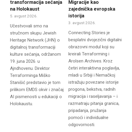
transformacija sećanja
Migracije kao
na Holokaust
zajednička evropska
istorija
5. avgust 2026.
3. avgust 2026.
Učestvovali smo na
Connecting Stories je
stručnom skupu Jewish
besplatni dvojezični digitalni
Heritage Network (JHN) o
obrazovni modul koji su
digitalnoj transformaciji
kreirali Terraforming i
kulture sećanja, održanom
Arolsen Archives. Kroz
19. juna 2026. u
četiri interaktivna poglavlja,
Ajndhovenu. Direktor
mladi u Srbiji i Nemačkoj
Terraforminga Miško
istražuju povezane istorije
Stanišić predstavio je tom
progona, bekstva, radnih
prilikom EMDS okvir i značaj
migracija i raseljavanja – i
AI pismenosti u edukaciji o
razmatraju pitanja granica,
Holokaustu.
pripadanja, pružanja
pomoći i individualne
odgovornosti.