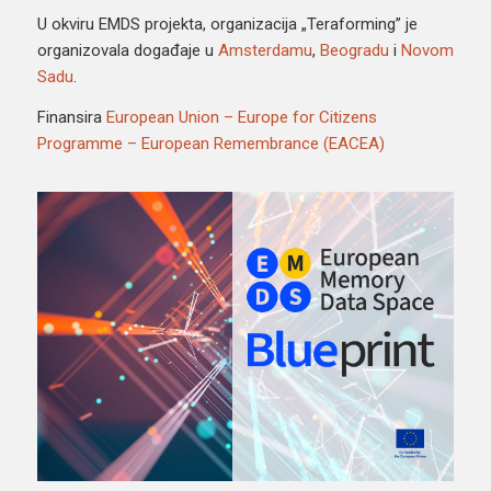
U okviru EMDS projekta, organizacija „Teraforming” je
organizovala događaje u
Amsterdamu
,
Beogradu
i
Novom
Sadu
.
Finansira
European Union – Europe for Citizens
Programme – European Remembrance (EACEA)