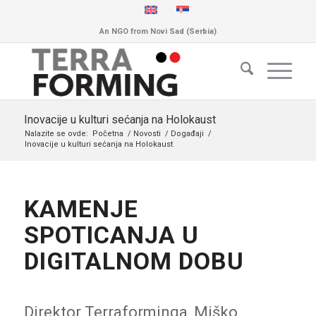
An NGO from Novi Sad (Serbia)
Inovacije u kulturi sećanja na Holokaust
Nalazite se ovde:
Početna
/
Novosti
/
Događaji
/
Inovacije u kulturi sećanja na Holokaust
KAMENJE
SPOTICANJA U
DIGITALNOM DOBU
Direktor Terraforminga, Miško