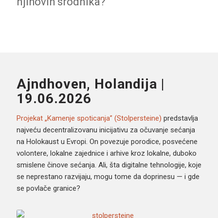
njihovih srodnika?
Ajndhoven, Holandija |
19.06.2026
Projekat „Kamenje spoticanja” (Stolpersteine)
predstavlja
najveću decentralizovanu inicijativu za očuvanje sećanja
na Holokaust u Evropi. On povezuje porodice, posvećene
volontere, lokalne zajednice i arhive kroz lokalne, duboko
smislene činove sećanja. Ali, šta digitalne tehnologije, koje
se neprestano razvijaju, mogu tome da doprinesu — i gde
se povlače granice?