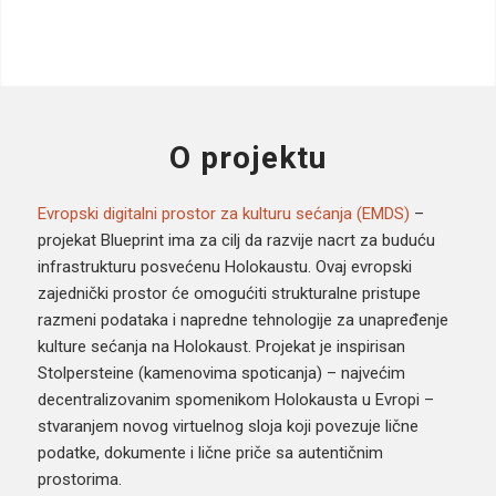
O projektu
Evropski digitalni prostor za kulturu sećanja (EMDS)
–
projekat Blueprint ima za cilj da razvije nacrt za buduću
infrastrukturu posvećenu Holokaustu. Ovaj evropski
zajednički prostor će omogućiti strukturalne pristupe
razmeni podataka i napredne tehnologije za unapređenje
kulture sećanja na Holokaust. Projekat je inspirisan
Stolpersteine (kamenovima spoticanja) – najvećim
decentralizovanim spomenikom Holokausta u Evropi –
stvaranjem novog virtuelnog sloja koji povezuje lične
podatke, dokumente i lične priče sa autentičnim
prostorima.