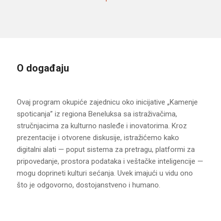
O događaju
Ovaj program okupiće zajednicu oko inicijative „Kamenje
spoticanja” iz regiona Beneluksa sa istraživačima,
stručnjacima za kulturno nasleđe i inovatorima. Kroz
prezentacije i otvorene diskusije, istražićemo kako
digitalni alati — poput sistema za pretragu, platformi za
pripovedanje, prostora podataka i veštačke inteligencije —
mogu doprineti kulturi sećanja. Uvek imajući u vidu ono
što je odgovorno, dostojanstveno i humano.