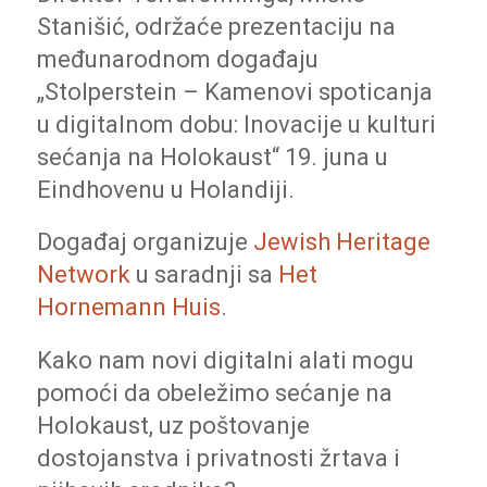
Stanišić, održaće prezentaciju na
međunarodnom događaju
„Stolperstein – Kamenovi spoticanja
u digitalnom dobu: Inovacije u kulturi
sećanja na Holokaust“ 19. juna u
Eindhovenu u Holandiji.
Događaj organizuje
Jewish Heritage
Network
u saradnji sa
Het
Hornemann Huis
.
Kako nam novi digitalni alati mogu
pomoći da obeležimo sećanje na
Holokaust, uz poštovanje
dostojanstva i privatnosti žrtava i