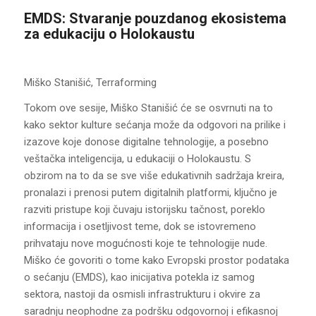
EMDS: Stvaranje pouzdanog ekosistema
za edukaciju o Holokaustu
Miško Stanišić, Terraforming
Tokom ove sesije, Miško Stanišić će se osvrnuti na to
kako sektor kulture sećanja može da odgovori na prilike i
izazove koje donose digitalne tehnologije, a posebno
veštačka inteligencija, u edukaciji o Holokaustu. S
obzirom na to da se sve više edukativnih sadržaja kreira,
pronalazi i prenosi putem digitalnih platformi, ključno je
razviti pristupe koji čuvaju istorijsku tačnost, poreklo
informacija i osetljivost teme, dok se istovremeno
prihvataju nove mogućnosti koje te tehnologije nude.
Miško će govoriti o tome kako Evropski prostor podataka
o sećanju (EMDS), kao inicijativa potekla iz samog
sektora, nastoji da osmisli infrastrukturu i okvire za
saradnju neophodne za podršku odgovornoj i efikasnoj