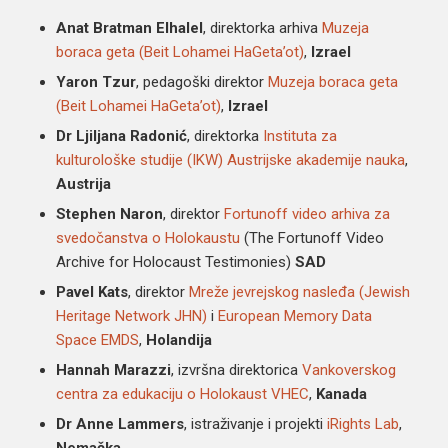
Anat Bratman Elhalel
, direktorka arhiva
Muzeja
boraca geta (Beit Lohamei HaGeta’ot)
,
Izrael
Yaron Tzur
, pedagoški direktor
Muzeja boraca geta
(Beit Lohamei HaGeta’ot)
,
Izrael
Dr Ljiljana Radonić
, direktorka
Instituta za
kulturološke studije (IKW) Austrijske akademije nauka
,
Austrija
Stephen Naron
, direktor
Fortunoff video arhiva za
svedočanstva o Holokaustu
(The Fortunoff Video
Archive for Holocaust Testimonies)
SAD
Pavel Kats
, direktor
Mreže jevrejskog nasleđa (Jewish
Heritage Network JHN)
i
European Memory Data
Space EMDS
,
Holandija
Hannah Marazzi
, izvršna direktorica
Vankoverskog
centra za edukaciju o Holokaust VHEC
,
Kanada
Dr Anne Lammers
, istraživanje i projekti
iRights Lab
,