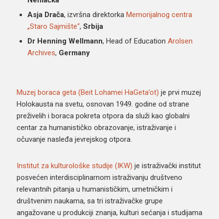
Nemačka
Asja Drača
, izvršna direktorka
Memorijalnog centra
„Staro Sajmište“
,
Srbija
Dr Henning Wellmann
, Head of Education
Arolsen
Archives
,
Germany
Muzej boraca geta (Beit Lohamei HaGeta’ot)
je prvi muzej
Holokausta na svetu, osnovan 1949. godine od strane
preživelih i boraca pokreta otpora da služi kao globalni
centar za humanističko obrazovanje, istraživanje i
očuvanje nasleđa jevrejskog otpora.
Institut za kulturološke studije (IKW)
je istraživački institut
posvećen interdisciplinarnom istraživanju društveno
relevantnih pitanja u humanističkim, umetničkim i
društvenim naukama, sa tri istraživačke grupe
angažovane u produkciji znanja, kulturi sećanja i studijama