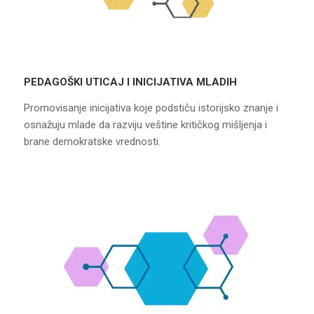
PEDAGOŠKI UTICAJ I INICIJATIVA MLADIH
Promovisanje inicijativa koje podstiču istorijsko znanje i
osnažuju mlade da razviju veštine kritičkog mišljenja i
brane demokratske vrednosti.