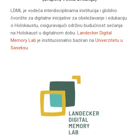
LDML je vodeća interdisciplinarna institucija i globlno
čvorište za digitalne inicijative za obeležavanje i edukaciju
o Holokaustu, osiguravajući održivu budućnost sećanja
na Holokaust u digitalnom dobu.
Landecker Digital
Memory Lab
je institucionalno baziran na
Univerzitetu u
Saseksu
.