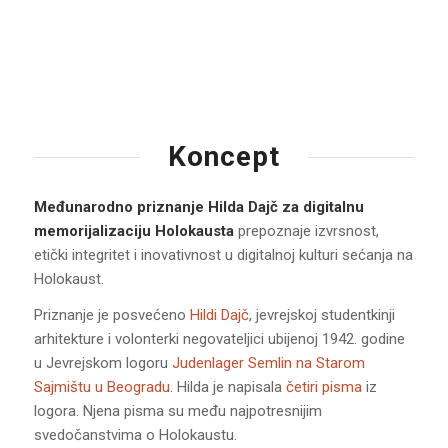
Koncept
Međunarodno priznanje Hilda Dajč za digitalnu
memorijalizaciju Holokausta
prepoznaje izvrsnost,
etički integritet i inovativnost u digitalnoj kulturi sećanja na
Holokaust.
Priznanje je posvećeno
Hildi Dajč
, jevrejskoj studentkinji
arhitekture i volonterki negovateljici ubijenoj 1942. godine
u Jevrejskom logoru
Judenlager Semlin na Starom
Sajmištu u Beogradu
. Hilda je napisala
četiri pisma
iz
logora. Njena pisma su među najpotresnijim
svedočanstvima o Holokaustu.