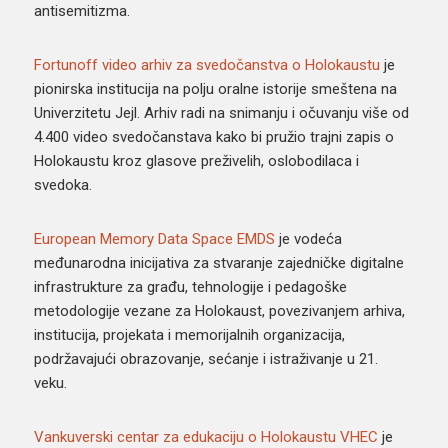
antisemitizma.
Fortunoff video arhiv za svedočanstva o Holokaustu
je
pionirska institucija na polju oralne istorije smeštena na
Univerzitetu Jejl. Arhiv radi na snimanju i očuvanju više od
4.400 video svedočanstava kako bi pružio trajni zapis o
Holokaustu kroz glasove preživelih, oslobodilaca i
svedoka.
European Memory Data Space EMDS
je vodeća
međunarodna inicijativa za stvaranje zajedničke digitalne
infrastrukture za građu, tehnologije i pedagoške
metodologije vezane za Holokaust, povezivanjem arhiva,
institucija, projekata i memorijalnih organizacija,
podržavajući obrazovanje, sećanje i istraživanje u 21.
veku.
Vankuverski centar za edukaciju o Holokaustu VHEC
je