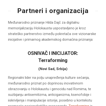
Partneri i organizacija
Međunarodno priznanje Hilda Dajč za digitalnu
memorijalizaciju Holokausta uspostavljeno je kroz
strateško partnerstvo između pokretača ove vizionarske
inicijative i primarnog akademskog domaćina priznanja:
OSNIVAČ I INICIJATOR:
Terraforming
(Novi Sad, Srbija)
Regionalni lider na polju unapređenja kulture sećanja,
međunarodno priznat po doprinosu inovativnom
obrazovanju o Holokaustu i genocidu nad Romima, te
suzbijanju antisemitizma, anticiganizma, ksenofobije i
iiskrivljenja i manipulacije istorije, posebno u kontekstu
promocije nacionalističke propagande.
Terraforming
je