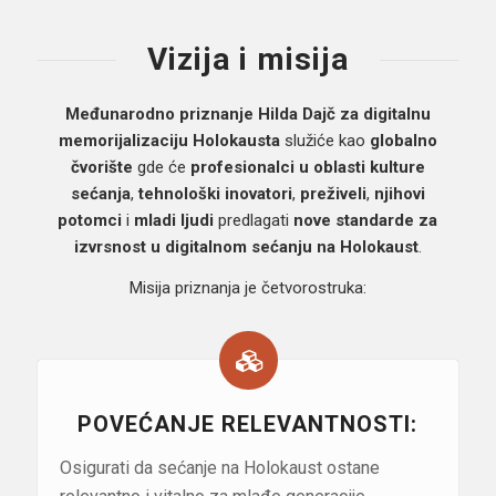
Vizija i misija
Međunarodno priznanje Hilda Dajč za digitalnu
memorijalizaciju Holokausta
služiće kao
globalno
čvorište
gde će
profesionalci u oblasti kulture
sećanja
,
tehnološki inovatori
,
preživeli
,
njihovi
potomci
i
mladi ljudi
predlagati
nove standarde za
izvrsnost u digitalnom sećanju na Holokaust
.
Misija priznanja je četvorostruka:
POVEĆANJE RELEVANTNOSTI:
Osigurati da sećanje na Holokaust ostane