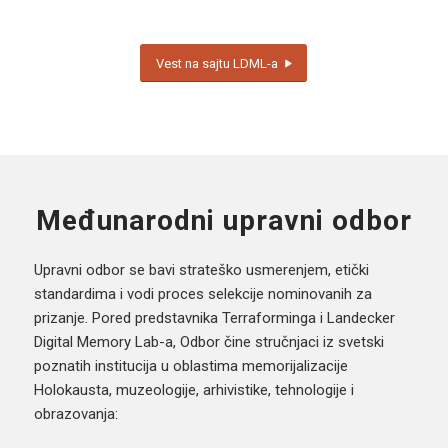
Vest na sajtu LDML-a
Međunarodni upravni odbor
Upravni odbor se bavi strateško usmerenjem, etički
standardima i vodi proces selekcije nominovanih za
prizanje. Pored predstavnika Terraforminga i Landecker
Digital Memory Lab-a, Odbor čine stručnjaci iz svetski
poznatih institucija u oblastima memorijalizacije
Holokausta, muzeologije, arhivistike, tehnologije i
obrazovanja: