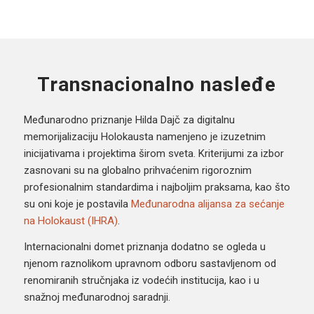
Transnacionalno nasleđe
Međunarodno priznanje Hilda Dajč za digitalnu
memorijalizaciju Holokausta namenjeno je izuzetnim
inicijativama i projektima širom sveta. Kriterijumi za izbor
zasnovani su na globalno prihvaćenim rigoroznim
profesionalnim standardima i najboljim praksama, kao što
su oni koje je postavila
Međunarodna alijansa za sećanje
na Holokaust (IHRA)
.
Internacionalni domet priznanja dodatno se ogleda u
njenom raznolikom upravnom odboru sastavljenom od
renomiranih stručnjaka iz vodećih institucija, kao i u
snažnoj međunarodnoj saradnji.