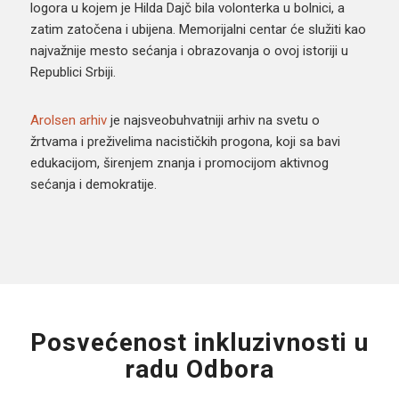
logora u kojem je Hilda Dajč bila volonterka u bolnici, a
zatim zatočena i ubijena. Memorijalni centar će služiti kao
najvažnije mesto sećanja i obrazovanja o ovoj istoriji u
Republici Srbiji.
Arolsen arhiv
je najsveobuhvatniji arhiv na svetu o
žrtvama i preživelima nacističkih progona, koji sa bavi
edukacijom, širenjem znanja i promocijom aktivnog
sećanja i demokratije.
Posvećenost inkluzivnosti u
radu Odbora