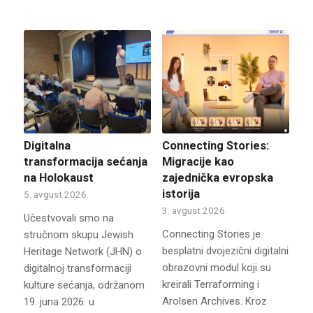
Digitalna
Connecting Stories:
transformacija sećanja
Migracije kao
na Holokaust
zajednička evropska
istorija
5. avgust 2026.
3. avgust 2026.
Učestvovali smo na
Connecting Stories je
stručnom skupu Jewish
besplatni dvojezični digitalni
Heritage Network (JHN) o
obrazovni modul koji su
digitalnoj transformaciji
kreirali Terraforming i
kulture sećanja, održanom
Arolsen Archives. Kroz
19. juna 2026. u