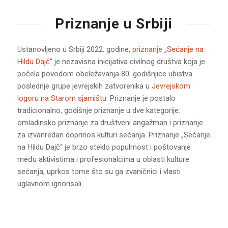
Priznanje u Srbiji
Ustanovljeno u Srbiji 2022. godine,
priznanje „Sećanje na
Hildu Dajč“
je nezavisna inicijativa civilnog društva koja je
počela povodom obeležavanja 80. godišnjice ubistva
poslednje grupe jevrejskih zatvorenika u
Jevrejskom
logoru na Starom sjamištu
. Priznanje je postalo
tradicionalno, godišnje priznanje u dve kategorije:
omladinsko priznanje za društveni angažman i priznanje
za izvanredan doprinos kulturi sećanja. Priznanje „Sećanje
na Hildu Dajč“ je brzo steklo populrnost i poštovanje
među aktivistima i profesionalcima u oblasti kulture
sećanja, uprkos tome što su ga zvaničnici i vlasti
uglavnom ignorisali.