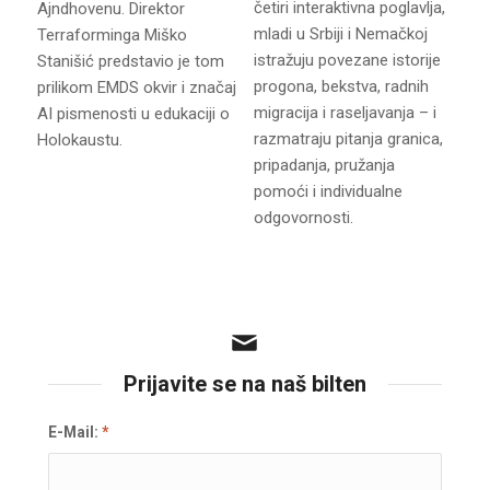
četiri interaktivna poglavlja,
Ajndhovenu. Direktor
mladi u Srbiji i Nemačkoj
Terraforminga Miško
istražuju povezane istorije
Stanišić predstavio je tom
progona, bekstva, radnih
prilikom EMDS okvir i značaj
migracija i raseljavanja – i
AI pismenosti u edukaciji o
razmatraju pitanja granica,
Holokaustu.
pripadanja, pružanja
pomoći i individualne
odgovornosti.
Prijavite se na naš bilten
E-Mail:
*