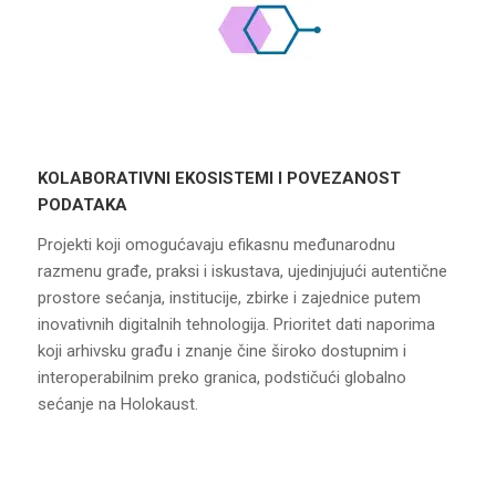
KOLABORATIVNI EKOSISTEMI I POVEZANOST
PODATAKA
Projekti koji omogućavaju efikasnu međunarodnu
razmenu građe, praksi i iskustava, ujedinjujući autentične
prostore sećanja, institucije, zbirke i zajednice putem
inovativnih digitalnih tehnologija. Prioritet dati naporima
koji arhivsku građu i znanje čine široko dostupnim i
interoperabilnim preko granica, podstičući globalno
sećanje na Holokaust.