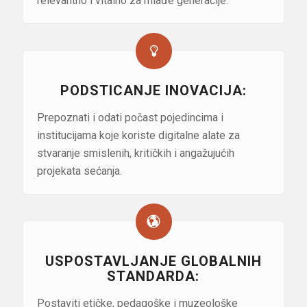
relevantno i vitalno za mlađe generacije.
PODSTICANJE INOVACIJA:
Prepoznati i odati počast pojedincima i
institucijama koje koriste digitalne alate za
stvaranje smislenih, kritičkih i angažujućih
projekata sećanja.
USPOSTAVLJANJE GLOBALNIH
STANDARDA:
Postaviti etičke, pedagoške i muzeološke