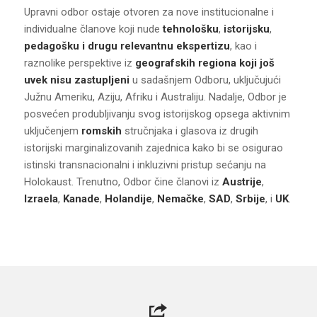
Upravni odbor ostaje otvoren za nove institucionalne i
individualne članove koji nude
tehnološku
,
istorijsku
,
pedagošku
i drugu relevantnu ekspertizu
, kao i
raznolike perspektive iz
geografskih regiona koji još
uvek nisu zastupljeni
u sadašnjem Odboru, uključujući
Južnu Ameriku, Aziju, Afriku i Australiju. Nadalje, Odbor je
posvećen produbljivanju svog istorijskog opsega aktivnim
uključenjem
romskih
stručnjaka i glasova iz drugih
istorijski marginalizovanih zajednica kako bi se osigurao
istinski transnacionalni i inkluzivni pristup sećanju na
Holokaust. Trenutno, Odbor čine članovi iz
Austrije
,
Izraela
,
Kanade
,
Holandije
,
Nemačke
,
SAD
,
Srbije
, i
UK
.