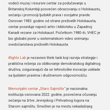
vodeći muzej i resursni centar za podučavanje u
Britanskoj Kolumbiji posvećen obrazovanju o Holokaustu,
sećanju i promociji ljudskih prava i socijalne pravde.
Osnovan 1983. godine od strane preživelih Holokausta,
centar poseduje najveći arhiv i biblioteku u Zapadnoj
Kanadi vezane za Holokaust. Početkom 1980-ih, VHEC je
bio globalni pionir u sistematskom video snimanju
svedočanstava preživelih Holokausta.
iRights Lab
je nezavisni think tank koji razvija strategije i
praktična rešenja za oblikovanje demokratskog digitalnog
društva, osiguravajući da se tehnološke inovacije usklade
sa ljudskim pravima i društvenom odgovornošću.
Memorijalni centar „Staro Sajmište“
je nacionalna
institucija osnovana 2022. godine, posvećena očuvanju
sećanja na žrtve Jevrejskog i Prihvatnog logora na
Starom sajmištu. Smešten je na mestu nekadašnjeg